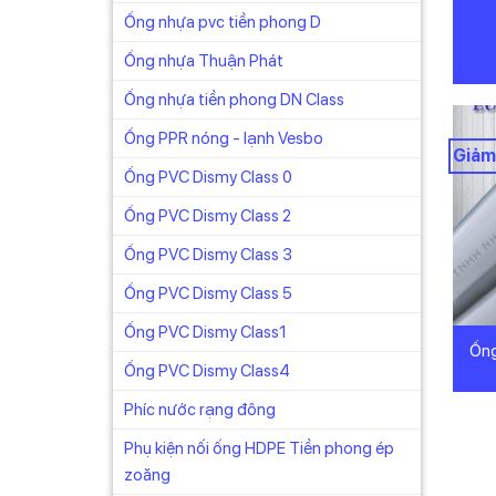
Ống nhựa pvc tiền phong D
Ống nhựa Thuận Phát
Ống nhựa tiền phong DN Class
Ống PPR nóng - lạnh Vesbo
Giảm
Ống PVC Dismy Class 0
Ống PVC Dismy Class 2
Ống PVC Dismy Class 3
Ống PVC Dismy Class 5
Ống PVC Dismy Class1
Ống
Ống PVC Dismy Class4
Phíc nước rạng đông
Phụ kiện nối ống HDPE Tiền phong ép
zoăng