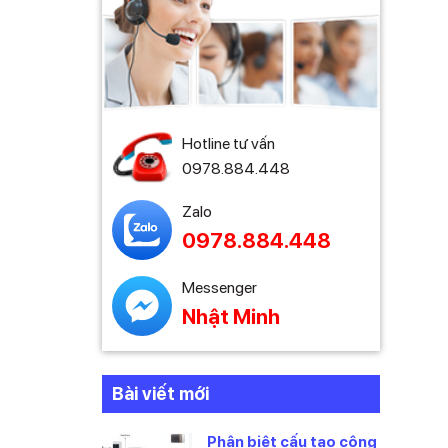
Hotline tư vấn
0978.884.448
Zalo
0978.884.448
Messenger
Nhật Minh
Bài viết mới
Phân biệt cấu tạo công