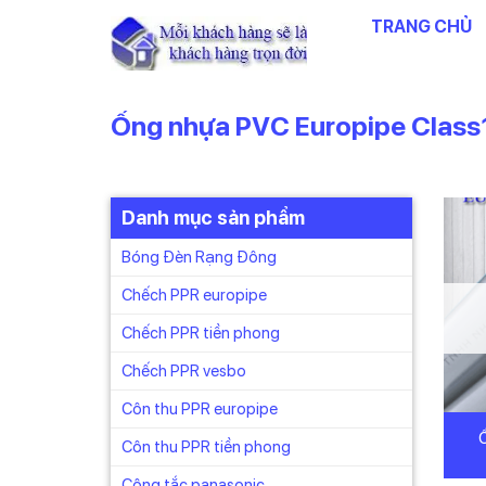
Chuyển
TRANG CHỦ
đến
nội
dung
Ống nhựa PVC Europipe Class
Danh mục sản phẩm
Bóng Đèn Rạng Đông
Chếch PPR europipe
Chếch PPR tiền phong
Chếch PPR vesbo
Côn thu PPR europipe
Côn thu PPR tiền phong
Công tắc panasonic