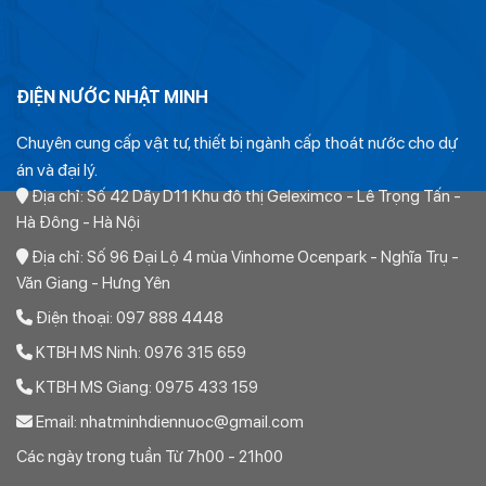
ĐIỆN NƯỚC NHẬT MINH
Chuyên cung cấp vật tư, thiết bị ngành cấp thoát nước cho dự
án và đại lý.
Địa chỉ: Số 42 Dãy D11 Khu đô thị Geleximco - Lê Trọng Tấn -
Hà Đông - Hà Nội
Địa chỉ: Số 96 Đại Lộ 4 mùa Vinhome Ocenpark - Nghĩa Trụ -
Văn Giang - Hưng Yên
Điện thoại: 097 888 4448
KTBH MS Ninh: 0976 315 659
KTBH MS Giang: 0975 433 159
Email: nhatminhdiennuoc@gmail.com
Các ngày trong tuần Từ 7h00 - 21h00