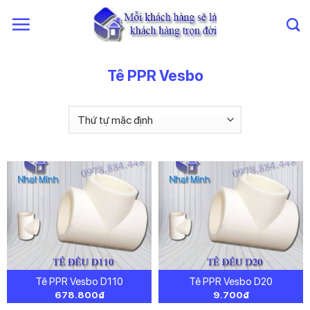
Chuyển
đến
nội
dung
Tê PPR Vesbo
Tê PPR Vesbo D110
Tê PPR Vesbo D20
678.800
₫
9.700
₫