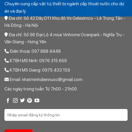
Chuyên cung cấp vật tư, thiết bị ngành cấp thoát nước cho dự
án và đại lý.
Địa chỉ: Số 42 Dãy D11 Khu đô thị Geleximco - Lê Trọng Tấn -
Hà Đông - Hà Nội
Địa chỉ: Số 96 Đại Lộ 4 mùa Vinhome Ocenpark - Nghĩa Trụ -
Văn Giang - Hưng Yên
Điện thoại: 097 888 4448
KTBH MS Ninh: 0976 315 659
KTBH MS Giang: 0975 433 159
Email: nhatminhdiennuoc@gmail.com
Các ngày trong tuần Từ 7h00 - 21h00