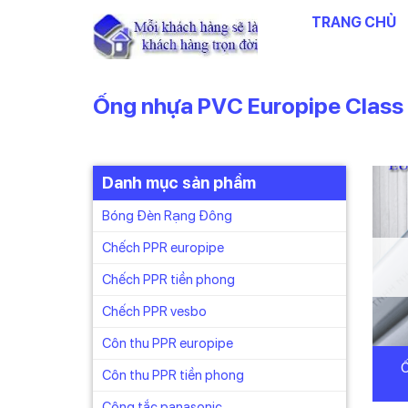
Chuyển
TRANG CHỦ
đến
nội
dung
Ống nhựa PVC Europipe Class
Danh mục sản phẩm
Bóng Đèn Rạng Đông
Chếch PPR europipe
Chếch PPR tiền phong
Chếch PPR vesbo
Côn thu PPR europipe
Ố
Côn thu PPR tiền phong
Công tắc panasonic