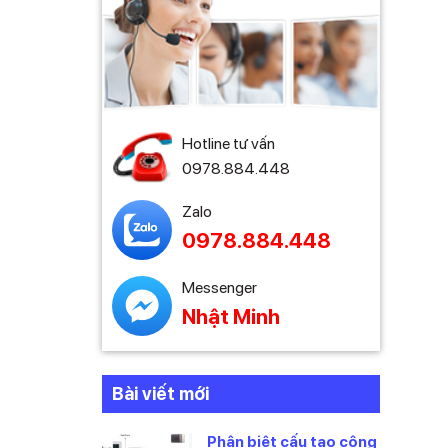
Hotline tư vấn
0978.884.448
Zalo
0978.884.448
Messenger
Nhật Minh
Bài viết mới
Phân biệt cấu tạo công