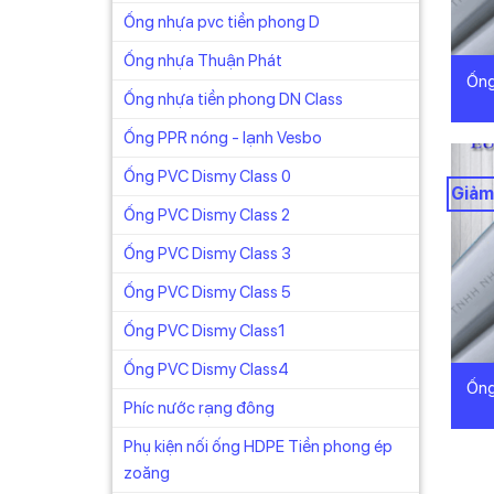
Ống nhựa pvc tiền phong D
Ống nhựa Thuận Phát
Ống
Ống nhựa tiền phong DN Class
Ống PPR nóng - lạnh Vesbo
Ống PVC Dismy Class 0
Giảm
Ống PVC Dismy Class 2
Ống PVC Dismy Class 3
Ống PVC Dismy Class 5
Ống PVC Dismy Class1
Ống PVC Dismy Class4
Ống
Phíc nước rạng đông
Phụ kiện nối ống HDPE Tiền phong ép
zoăng