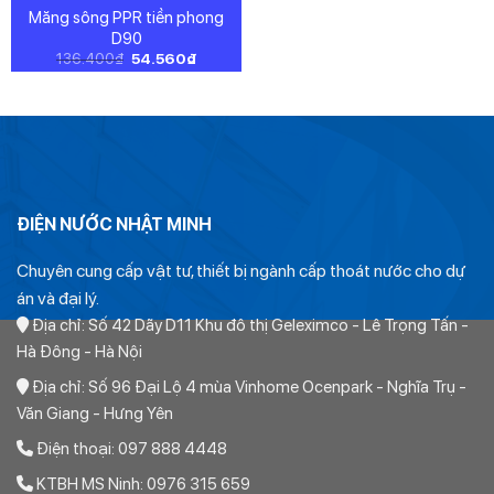
Măng sông PPR tiền phong
D90
Giá
Giá
136.400
₫
54.560
₫
gốc
hiện
là:
tại
136.400₫.
là:
54.560₫.
ĐIỆN NƯỚC NHẬT MINH
Chuyên cung cấp vật tư, thiết bị ngành cấp thoát nước cho dự
án và đại lý.
Địa chỉ: Số 42 Dãy D11 Khu đô thị Geleximco - Lê Trọng Tấn -
Hà Đông - Hà Nội
Địa chỉ: Số 96 Đại Lộ 4 mùa Vinhome Ocenpark - Nghĩa Trụ -
Văn Giang - Hưng Yên
Điện thoại: 097 888 4448
KTBH MS Ninh: 0976 315 659