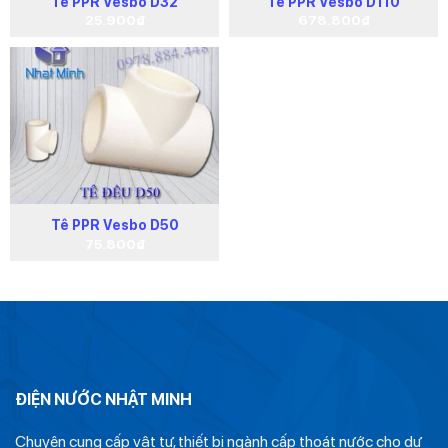
Tê PPR Vesbo D32
Tê PPR Vesbo D110
25.900
₫
678.800
₫
Tê PPR Vesbo D50
75.800
₫
ĐIỆN NƯỚC NHẬT MINH
Chuyên cung cấp vật tư, thiết bị ngành cấp thoát nước cho dự