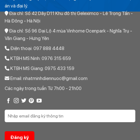
án và đại lý.
Địa chỉ: Số 42 Dãy D11 Khu đô thị Geleximco - Lê Trọng Tấn -
Hà Đông - Hà Nội
Địa chỉ: Số 96 Đại Lộ 4 mùa Vinhome Ocenpark - Nghĩa Trụ -
Văn Giang - Hưng Yên
Điện thoại: 097 888 4448
KTBH MS Ninh: 0976 315 659
KTBH MS Giang: 0975 433 159
Email: nhatminhdiennuoc@gmail.com
Các ngày trong tuần Từ 7h00 - 21h00