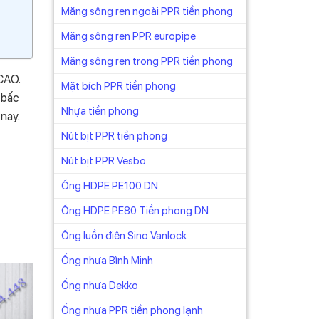
Măng sông ren ngoài PPR tiền phong
Măng sông ren PPR europipe
Măng sông ren trong PPR tiền phong
CAO.
Mặt bích PPR tiền phong
 bấc
Nhựa tiền phong
nay.
Nút bịt PPR tiền phong
Nút bịt PPR Vesbo
Ống HDPE PE100 DN
Ống HDPE PE80 Tiền phong DN
Ống luồn điện Sino Vanlock
Ống nhựa Bình Minh
Ống nhựa Dekko
Ống nhựa PPR tiền phong lạnh