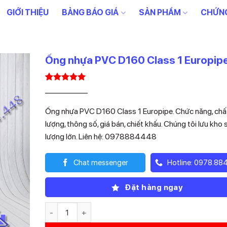
GIỚI THIỆU
BẢNG BÁO GIÁ
SẢN PHẨM
CHỨNG
Ống nhựa PVC D160 Class 1 Europip
5.00
1
trên 5
Giá
Giá
176.000
123.200
₫
₫
dựa trên
gốc
hiện
đánh giá
Ống nhựa PVC D160 Class 1 Europipe. Chức năng, chấ
là:
tại
lượng, thông số, giá bán, chiết khấu. Chúng tôi lưu kho 
176.000₫.
là:
lượng lớn. Liên hệ: 0978884448
123.200₫.
Chat messenger
Hotline: 0978.88
Đặt hàng ngay
Ống nhựa PVC D160 Class 1 Europipe số lượng