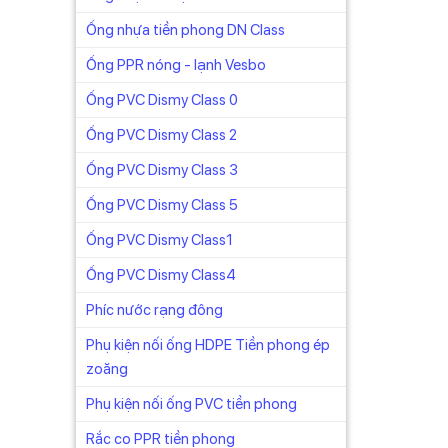
Ống nhựa tiền phong DN Class
Ống PPR nóng - lạnh Vesbo
Ống PVC Dismy Class 0
Ống PVC Dismy Class 2
Ống PVC Dismy Class 3
Ống PVC Dismy Class 5
Ống PVC Dismy Class1
Ống PVC Dismy Class4
Phíc nước rạng đông
lệch
Phụ kiện nối ống HDPE Tiền phong ép
zoăng
Phụ kiện nối ống PVC tiền phong
Rắc co PPR tiền phong