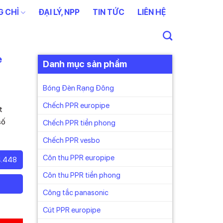
 CHỈ
ĐẠI LÝ, NPP
TIN TỨC
LIÊN HỆ
e
Danh mục sản phẩm
Bóng Đèn Rạng Đông
Chếch PPR europipe
t
số
Chếch PPR tiền phong
Chếch PPR vesbo
Côn thu PPR europipe
4.448
Côn thu PPR tiền phong
Công tắc panasonic
Cút PPR europipe