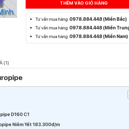
THÊM VÀO GIỎ HÀNG
Tư vấn mua hàng:
0978.884.448 (Miền Bắc)
Tư vấn mua hàng:
0978.884.448 (Miền Trun
Tư vấn mua hàng:
0978.884.448 (Miền Nam)
 (1)
uropipe
pipe D160 C1
opipe Niêm Yết 183.300đ/m