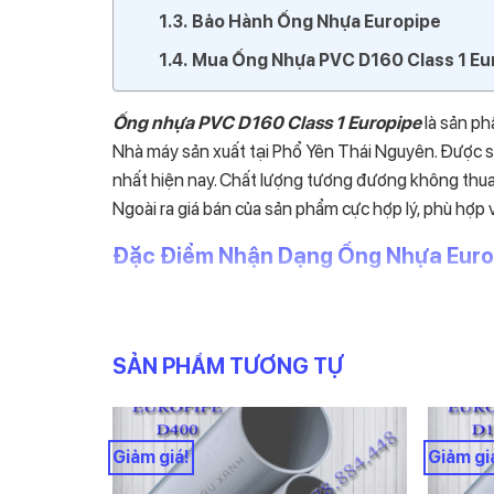
Bảo Hành Ống Nhựa Europipe
Mua Ống Nhựa PVC D160 Class 1 Eu
Ống nhựa PVC D160 Class 1 Europipe
là sản p
Nhà máy sản xuất tại Phổ Yên Thái Nguyên. Được s
nhất hiện nay. Chất lượng tương đương không thua 
Ngoài ra giá bán của sản phẩm cực hợp lý, phù hợp 
Đặc Điểm Nhận Dạng Ống Nhựa Euro
Ống có màu ghi xám
Dài 4m/cây.
SẢN PHẨM TƯƠNG TỰ
Đường kính
D160 mm
Áp suất Pn=
5Bar
Giảm giá!
Giảm gi
Độ dày:
4.0mm