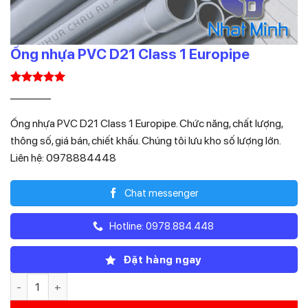
Ống nhựa PVC D21 Class 1 Europipe
5.00
1
trên 5
Giá
Giá
9.240
6.468
₫
₫
dựa trên
gốc
hiện
đánh giá
Ống nhựa PVC D21 Class 1 Europipe. Chức năng, chất lượng,
là:
tại
thông số, giá bán, chiết khấu. Chúng tôi lưu kho số lượng lớn.
9.240₫.
là:
Liên hệ: 0978884448
6.468₫.
Chat messenger
Hotline: 0978.884.448
Đặt hàng ngay
Ống nhựa PVC D21 Class 1 Europipe số lượng