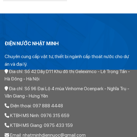
là:
tại
46.860₫.
là:
32.802₫.
ĐIỆN NƯỚC NHẬT MINH
Chuyên cung cấp vật tư, thiết bị ngành cấp thoát nước cho dự
án và đại lý.
Địa chỉ: Số 42 Dãy D11 Khu đô thị Geleximco - Lê Trọng Tấn -
Hà Đông - Hà Nội
Địa chỉ: Số 96 Đại Lộ 4 mùa Vinhome Ocenpark - Nghĩa Trụ -
Văn Giang - Hưng Yên
Điện thoại: 097 888 4448
KTBH MS Ninh: 0976 315 659
Giá
Ống Nhựa PVC D21 Class 1 Europipe
Niêm Yết
9.600đ/m
KTBH MS Giang: 0975 433 159
Email: nhatminhdiennuoc@gmail.com