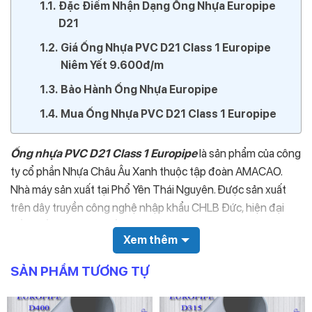
Đặc Điểm Nhận Dạng Ống Nhựa Europipe
D21
Giá Ống Nhựa PVC D21 Class 1 Europipe
Niêm Yết 9.600đ/m
Bảo Hành Ống Nhựa Europipe
Mua Ống Nhựa PVC D21 Class 1 Europipe
Ống nhựa PVC D21 Class 1 Europipe
là sản phẩm của công
ty cổ phần Nhựa Châu Âu Xanh thuộc tập đoàn AMACAO.
Nhà máy sản xuất tại Phổ Yên Thái Nguyên. Được sản xuất
trên dây truyền công nghệ nhập khẩu CHLB Đức, hiện đại
bấc nhất hiện nay. Chất lượng tương đương không thua kém
Xem thêm
những thương hiệu ống nhựa lớn trên thị trường nội đại hiện
nay. Ngoài ra giá bán của sản phẩm cực hợp lý, phù hợp với
SẢN PHẨM TƯƠNG TỰ
định hướng phát triển thương hiệu Europipe trên 50 năm.
Đặc Điểm Nhận Dạng Ống Nhựa Europipe