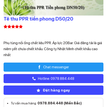
Tê thu PPR tiền phong D50/20
5.00
1
trên 5
Liên hệ
dựa trên
đánh giá
Phụ tùng nối ống chất liệu PPR. Áp lực 20Bar. Giá đăng tải là giá
niêm yết chưa chiết khấu. Công ty Nhật Minh chiết khấu cao
nhất
Chat messenger
Hotline: 0978.884.448
Đặt hàng ngay
Tư vấn mua hàng:
0978.884.448 (Miền Bắc)