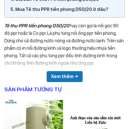
Mua Tê thu PPR tiền phong D50/20 ở đâu?
Tê thu PPR tiền phong D50/20
hay còn gọi là nối góc 90
độ ppr hoặc là Co ppr. Là phụ tùng nối ống ppr tiền phong.
Dùng cho cả đường nước nóng và đường nước lạnh. Trên sản
phẩm có in nổi đường kính và logo thương hiệu nhựa tiền
phong. Tất cả các phụ tùng ppr đều tính đường kính trong
chứ không tính đường kính ngoài như ống ppr.
Ngoài ra toàn bộ các sản phẩm phụ tùng ppr đều có PN=20.
Xem thêm
Dùng chung cho đường nước nóng và đường nước lạnh.
SẢN PHẨM TƯƠNG TỰ
Lưu ý: Tất cả các phụ kiện ppr khi hàn với ống ppr đều dùng
phương pháp hàn lồng. Nhất là với các phụ tùng và ống có
đường kính từ 110 trở lên. (Lưu ý phân biệt với hàn đấu đầu
ống HDPE)