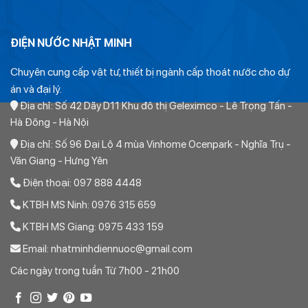
Cút ren trong ppr tiền phong
–
Cút ren ngoài ppr
tiền phong
ĐIỆN NƯỚC NHẬT MINH
Tê ren trong ppr tiền phong
–
Tê ren ngoài ppr tiền
Chuyên cung cấp vật tư, thiết bị ngành cấp thoát nước cho dự
phong
án và đại lý.
Măng sông ren trong ppr tiền phong
–
Măng sông
Địa chỉ: Số 42 Dãy D11 Khu đô thị Geleximco - Lê Trọng Tấn -
ren ngoài ppr tiền phong
Hà Đông - Hà Nội
Địa chỉ: Số 96 Đại Lộ 4 mùa Vinhome Ocenpark - Nghĩa Trụ -
Van cửa ppr tiền phong
–
Đầu bịt ppr tiền phong
Văn Giang - Hưng Yên
Rắc co ppr tiền phong
–
Mặt bích ppr tiền phong
Điện thoại: 097 888 4448
Giá bán Tê thu PPR tiền phong D50/20
KTBH MS Ninh: 0976 315 659
KTBH MS Giang: 0975 433 159
Giá trên là giá niêm yết của nhà máy. Từ giá này quý khách
Email: nhatminhdiennuoc@gmail.com
hàng sẽ được trừ đi tỷ lệ chiết khấu nhất định. Tỷ lệ chiết
Các ngày trong tuần Từ 7h00 - 21h00
khấu tùy thuộc vào thương lượng giữa hai bên.
=>
Quý khách tham khảo về tỷ lệ chiết khấu ống nhựa