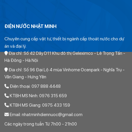
ĐIỆN NƯỚC NHẬT MINH
Chuyên cung cấp vật tư, thiết bị ngành cấp thoát nước cho dự
án và đại lý.
Địa chỉ: Số 42 Dãy D11 Khu đô thị Geleximco - Lê Trọng Tấn -
Hà Đông - Hà Nội
Địa chỉ: Số 96 Đại Lộ 4 mùa Vinhome Ocenpark - Nghĩa Trụ -
Văn Giang - Hưng Yên
Điện thoại: 097 888 4448
KTBH MS Ninh: 0976 315 659
KTBH MS Giang: 0975 433 159
Email: nhatminhdiennuoc@gmail.com
Các ngày trong tuần Từ 7h00 - 21h00