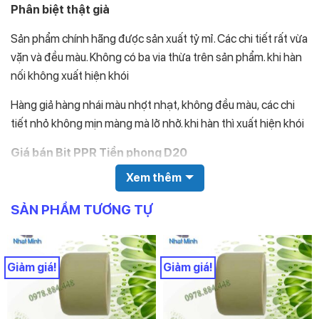
Phân biệt thật giả
Sản phẩm chính hãng được sản xuất tỷ mỉ. Các chi tiết rất vừa
vặn và đều màu. Không có ba via thừa trên sản phẩm. khi hàn
nối không xuất hiện khói
Hàng giả hàng nhái màu nhợt nhạt, không đều màu, các chi
tiết nhỏ không mịn màng mà lở nhở. khi hàn thì xuất hiện khói
Giá bán Bịt PPR Tiền phong D20
Xem thêm
Giá sản phẩm được nhà sản xuất niêm yết ở bảng báo giá
SẢN PHẨM TƯƠNG TỰ
Quý khách xem bảng báo giá ống nhựa tiền phong
Giá trên bảng giá là giá niêm yết, không thực sự là giá bán.
Giảm giá!
Giảm giá!
Giá bán thực sự của sản phẩm phải được chiết khấu % nhất
định.
Dưới đây là giá sau chiết khấu của sản phẩm