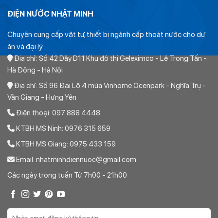
Đầu bịt PPR D90mm PN20 TP
75,240
ĐIỆN NƯỚC NHẬT MINH
Đầu bịt PPR D110mm PN20 TP
82,760
Chuyên cung cấp vật tư, thiết bị ngành cấp thoát nước cho dự
án và đại lý.
Địa chỉ: Số 42 Dãy D11 Khu đô thị Geleximco - Lê Trọng Tấn -
Hà Đông - Hà Nội
Địa chỉ: Số 96 Đại Lộ 4 mùa Vinhome Ocenpark - Nghĩa Trụ -
Văn Giang - Hưng Yên
Điện thoại: 097 888 4448
KTBH MS Ninh: 0976 315 659
KTBH MS Giang: 0975 433 159
Email: nhatminhdiennuoc@gmail.com
Các ngày trong tuần Từ 7h00 - 21h00
Một số sản phẩm tương tự Bịt PPR tiền phong D20