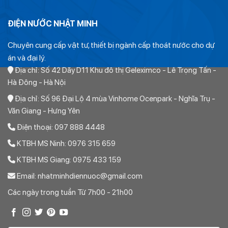
ĐIỆN NƯỚC NHẬT MINH
Chuyên cung cấp vật tư, thiết bị ngành cấp thoát nước cho dự
án và đại lý.
Địa chỉ: Số 42 Dãy D11 Khu đô thị Geleximco - Lê Trọng Tấn -
Hà Đông - Hà Nội
Địa chỉ: Số 96 Đại Lộ 4 mùa Vinhome Ocenpark - Nghĩa Trụ -
Văn Giang - Hưng Yên
Thứ nhất:
Điện thoại: 097 888 4448
Ống PVC tiền phong chỉ có các đường kính sau: 21, 27, 34,
KTBH MS Ninh: 0976 315 659
42, 48. 60, 75, 90, 110, 125, 140, 160, 180. 200, 225, 280,
KTBH MS Giang: 0975 433 159
315, 355. 400, 450, 500, Hết. Ngoài ra không có bất kỳ
Email: nhatminhdiennuoc@gmail.com
đường kính nào khác. Do đó khi khách hàng gửi yêu cầu báo
Các ngày trong tuần Từ 7h00 - 21h00
giá có các đường kính gần đúng chúng tôi sẽ quy đổi về các
đường kính trên.