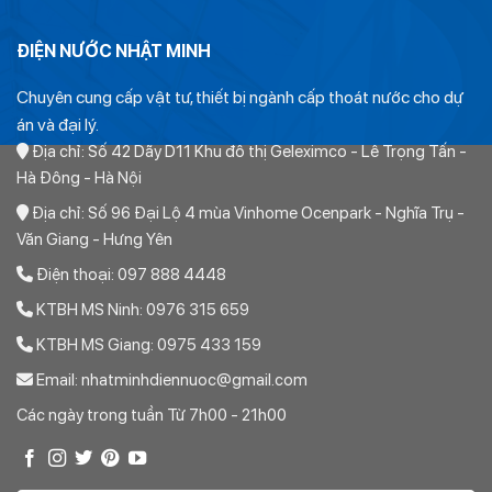
ĐIỆN NƯỚC NHẬT MINH
Chuyên cung cấp vật tư, thiết bị ngành cấp thoát nước cho dự
án và đại lý.
Địa chỉ: Số 42 Dãy D11 Khu đô thị Geleximco - Lê Trọng Tấn -
Thứ nhất:
Hà Đông - Hà Nội
Địa chỉ: Số 96 Đại Lộ 4 mùa Vinhome Ocenpark - Nghĩa Trụ -
Ống PVC tiền phong chỉ có các đường kính sau: 21, 27, 34,
Văn Giang - Hưng Yên
42, 48. 60, 75, 90, 110, 125, 140, 160, 180. 200, 225, 280,
Điện thoại: 097 888 4448
315, 355. 400, 450, 500, Hết. Ngoài ra không có bất kỳ
đường kính nào khác. Do đó khi khách hàng gửi yêu cầu báo
KTBH MS Ninh: 0976 315 659
giá có các đường kính gần đúng chúng tôi sẽ quy đổi về các
KTBH MS Giang: 0975 433 159
đường kính trên.
Email: nhatminhdiennuoc@gmail.com
Thứ hai:
Các ngày trong tuần Từ 7h00 - 21h00
Ống nhựa PVC tiền phong tính đường kính là đường kính
ngoài (DN) không phải đường kính trong (A).
Do đó đối với