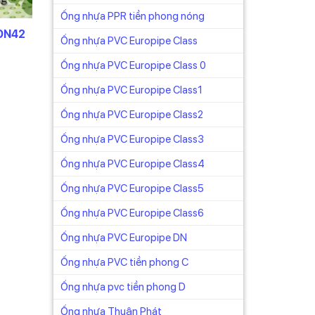
Ống nhựa PPR tiền phong nóng
 DN42
Ống nhựa PVC Europipe Class
Ống nhựa PVC Europipe Class 0
ống có
vui
Ống nhựa PVC Europipe Class1
72₫.
huẩn
Ống nhựa PVC Europipe Class2
Ống nhựa PVC Europipe Class3
Ống nhựa PVC Europipe Class4
ng lên
Ống nhựa PVC Europipe Class5
ss 7.
Ống nhựa PVC Europipe Class6
C0, C1,
Ống nhựa PVC Europipe DN
Ống nhựa PVC tiền phong C
Ống nhựa pvc tiền phong D
đường
Ống nhựa Thuận Phát