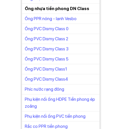
Ống nhựa tiền phong DN Class
Ống PPR nóng - lạnh Vesbo
ền
Ống PVC Dismy Class 0
phẩm là
á nhựa
Ống PVC Dismy Class 2
Ống PVC Dismy Class 3
Ống PVC Dismy Class 5
Ống PVC Dismy Class1
Ống PVC Dismy Class4
Phíc nước rạng đông
 hàng
Phụ kiện nối ống HDPE Tiền phong ép
zoăng
 nhất
Phụ kiện nối ống PVC tiền phong
Rắc co PPR tiền phong