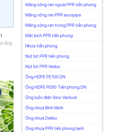
Măng sông ren ngoài PPR tiền phong
Măng sông ren PPR europipe
Măng sông ren trong PPR tiền phong
t
Mặt bích PPR tiền phong
ân ống
Nhựa tiền phong
Nút bịt PPR tiền phong
ủa
Nút bịt PPR Vesbo
 sau:
Ống HDPE PE100 DN
Ống HDPE PE80 Tiền phong DN
Ống luồn điện Sino Vanlock
Ống nhựa Bình Minh
Ống nhựa Dekko
 315,
 các
Ống nhựa PPR tiền phong lạnh