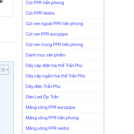
g)
Cút PPR tiền phong
Cút PPR Vesbo
Cút ren ngoài PPR tiền phong
Cút ren PPR europipe
Cút ren trong PPR tiền phong
Danh mục sản phẩm
Dây cáp điện hạ thế Trần Phú
Dây cáp ngầm hạ thế Trần Phú
Dây điện Trần Phú
Đèn Led Ốp Trần
Măng sông PPR europipe
Măng sông PPR tiền phong
Măng sông PPR vesbo