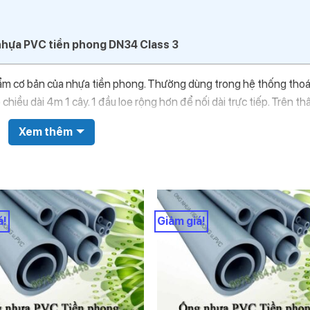
hựa PVC tiền phong DN34 Class 3
ẩm cơ bản của nhựa tiền phong. Thường dùng trong hệ thống thoá
iều dài 4m 1 cây. 1 đầu loe rộng hơn để nối dài trực tiếp. Trên th
, tiêu chuẩn sản xuất và xuất xứ
Xem thêm
ư điện nước uy tín và kinh nghiệm thấu hiểu về những khúc mắc c
hông tin khách hàng thường thắc mắc về ống nhựa tiền phong như
Class 3
á!
Giảm giá!
7, 34, 42, 48. 60, 75, 90, 110, 125, 140, 160, 180. 200, 225, 280,
 đường kính nào khác. Do đó khi khách hàng gửi yêu cầu báo giá có