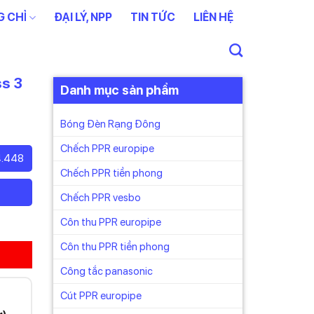
 CHỈ
ĐẠI LÝ, NPP
TIN TỨC
LIÊN HỆ
s 3
Danh mục sản phẩm
Bóng Đèn Rạng Đông
Chếch PPR europipe
4.448
Chếch PPR tiền phong
Chếch PPR vesbo
Côn thu PPR europipe
Côn thu PPR tiền phong
Công tắc panasonic
Cút PPR europipe