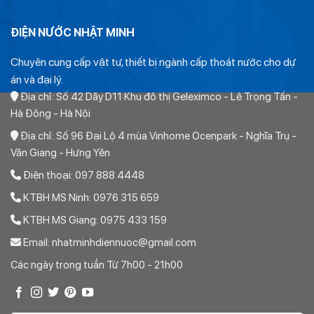
ĐIỆN NƯỚC NHẬT MINH
Chuyên cung cấp vật tư, thiết bị ngành cấp thoát nước cho dự
án và đại lý.
>> Xem thêm: Bảng báo giá
ống nhựa PVC tiền phong
Địa chỉ: Số 42 Dãy D11 Khu đô thị Geleximco - Lê Trọng Tấn -
Hà Đông - Hà Nội
Thứ nhất:
Địa chỉ: Số 96 Đại Lộ 4 mùa Vinhome Ocenpark - Nghĩa Trụ -
Ống PVC tiền phong chỉ có các đường kính sau: 21, 27, 34,
Văn Giang - Hưng Yên
42, 48. 60, 75, 90, 110, 125, 140, 160, 180. 200, 225, 280,
Điện thoại: 097 888 4448
315, 355. 400, 450, 500, Hết. Ngoài ra không có bất kỳ
KTBH MS Ninh: 0976 315 659
đường kính nào khác. Do đó khi khách hàng gửi yêu cầu báo
KTBH MS Giang: 0975 433 159
giá có các đường kính gần đúng chúng tôi sẽ quy đổi về các
Email: nhatminhdiennuoc@gmail.com
đường kính trên.
Các ngày trong tuần Từ 7h00 - 21h00
Thứ hai:
Ống nhựa PVC tiền phong tính đường kính là đường kính