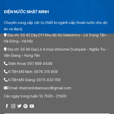
ĐIỆN NƯỚC NHẬT MINH
Chuyên cung cấp vật tư, thiết bị ngành cấp thoát nước cho dự
án và đại lý.
Địa chỉ: Số 42 Dãy D11 Khu đô thị Geleximco - Lê Trọng Tấn -
Hà Đông - Hà Nội
Địa chỉ: Số 96 Đại Lộ 4 mùa Vinhome Ocenpark - Nghĩa Trụ -
Văn Giang - Hưng Yên
Điện thoại: 097 888 4448
Thứ nhất:
KTBH MS Ninh: 0976 315 659
Ống PVC tiền phong chỉ có các đường kính sau: 21, 27, 34,
KTBH MS Giang: 0975 433 159
42, 48. 60, 75, 90, 110, 125, 140, 160, 180. 200, 225, 280,
Email: nhatminhdiennuoc@gmail.com
315, 355. 400, 450, 500, Hết. Ngoài ra không có bất kỳ
Các ngày trong tuần Từ 7h00 - 21h00
đường kính nào khác. Do đó khi khách hàng gửi yêu cầu báo
giá có các đường kính gần đúng chúng tôi sẽ quy đổi về các
đường kính trên.