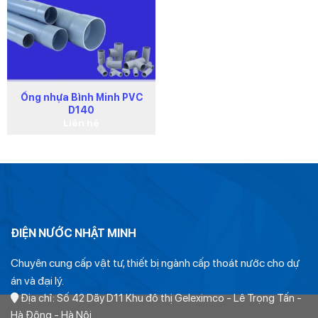
Sản phẩm chính hãng Nhựa Bình Minh, được phân
phối bởi Điện Nước Nhật Minh.
Đặc tính kỹ thuật
Ống nhựa Bình Minh PVC
Đường kính danh nghĩa: 34 mm
D140
Liên hệ
Độ dày: 1.9 mm – 2.2 mm – 3.0 mm
Áp suất làm việc: 12 – 15 – 19 bar
Chiều dài: 4 m hoặc 6 m
Tiêu chuẩn sản xuất: TCCS 207:2022, TCVN
8491:2011, ISO 1452:2009
ĐIỆN NƯỚC NHẬT MINH
Ưu điểm nổi bật
Chuyên cung cấp vật tư, thiết bị ngành cấp thoát nước cho dự
án và đại lý.
Ống D34 Bình Minh nổi bật với khả năng chống ăn mòn,
Địa chỉ: Số 42 Dãy D11 Khu đô thị Geleximco - Lê Trọng Tấn -
kháng hóa chất và chịu được điều kiện thời tiết khắc nghiệt,
Hà Đông - Hà Nội