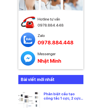
àng,
n xuất
Hotline tư vấn
0978.884.448
Zalo
0978.884.448
Messenger
Nhật Minh
Bài viết mới nhất
Phân biệt cấu tạo
công tắc 1 cực, 2 cực
và 3 cực Panasonic