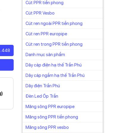
Cút PPR tiền phong
)
Cút PPR Vesbo
Cút ren ngoài PPR tiền phong
Cút ren PPR europipe
Cút ren trong PPR tiền phong
4.448
Danh mục sản phẩm
Dây cáp điện hạ thế Trần Phú
Dây cáp ngầm hạ thế Trần Phú
Dây điện Trần Phú
g)
Đèn Led Ốp Trần
Măng sông PPR europipe
Măng sông PPR tiền phong
Măng sông PPR vesbo