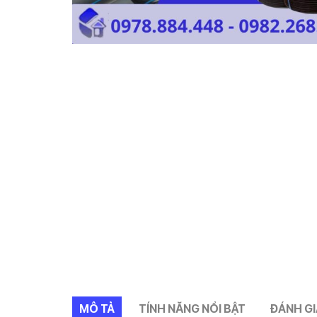
MÔ TẢ
TÍNH NĂNG NỔI BẬT
ĐÁNH GI