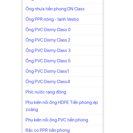
Ống nhựa tiền phong DN Class
Ống PPR nóng - lạnh Vesbo
Ống PVC Dismy Class 0
Ống PVC Dismy Class 2
Ống PVC Dismy Class 3
Ống PVC Dismy Class 5
ay cả
Ống PVC Dismy Class1
 dài dù
Ống PVC Dismy Class4
nh khác
Phíc nước rạng đông
Phụ kiện nối ống HDPE Tiền phong ép
zoăng
Phụ kiện nối ống PVC tiền phong
Rắc co PPR tiền phong