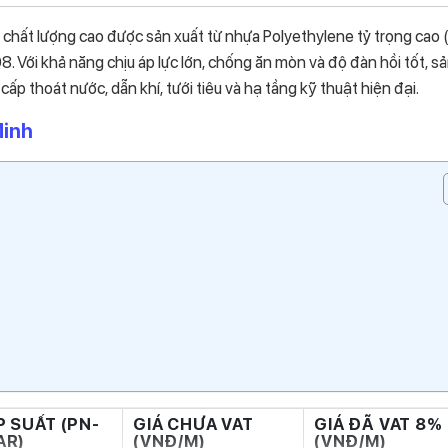
hất lượng cao được sản xuất từ nhựa Polyethylene tỷ trọng cao
Với khả năng chịu áp lực lớn, chống ăn mòn và độ đàn hồi tốt, s
p thoát nước, dẫn khí, tưới tiêu và hạ tầng kỹ thuật hiện đại.
Minh
P SUẤT (PN-
GIÁ CHƯA VAT
GIÁ ĐÃ VAT 8%
AR)
(VNĐ/M)
(VNĐ/M)