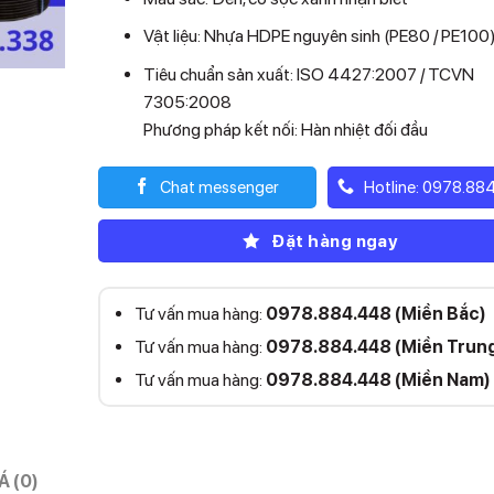
Vật liệu: Nhựa HDPE nguyên sinh (PE80 / PE100
Tiêu chuẩn sản xuất: ISO 4427:2007 / TCVN
7305:2008
Phương pháp kết nối: Hàn nhiệt đối đầu
Chat messenger
Hotline: 0978.88
Đặt hàng ngay
Tư vấn mua hàng:
0978.884.448 (Miền Bắc)
Tư vấn mua hàng:
0978.884.448 (Miền Trun
Tư vấn mua hàng:
0978.884.448 (Miền Nam)
Á (0)