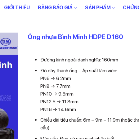
GIỚI THIỆU
BẢNG BÁO GIÁ
SẢN PHẨM
CHỨNG
Ống nhựa Bình Minh HDPE D160
Liên hệ
Đường kính ngoài danh nghĩa: 160mm
Độ dày thành ống – Áp suất làm việc:
PN6 → 6.2mm
PN8 → 7.7mm
PN10 → 9.5mm
PN12.5 → 11.8mm
PN16 → 14.6mm
Chiều dài tiêu chuẩn: 6m – 9m – 11.9m (hoặc th
cầu)
Màu sắc: Đen, có sọc xanh nhận biết