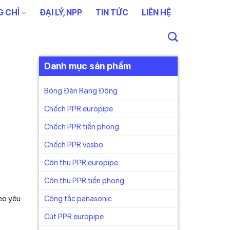
 CHỈ
ĐẠI LÝ, NPP
TIN TỨC
LIÊN HỆ
Danh mục sản phẩm
Bóng Đèn Rạng Đông
Chếch PPR europipe
Chếch PPR tiền phong
Chếch PPR vesbo
Côn thu PPR europipe
Côn thu PPR tiền phong
eo yêu
Công tắc panasonic
Cút PPR europipe