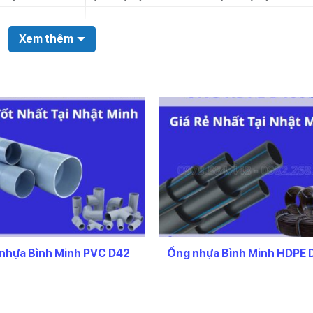
0
205,600
222,048
Xem thêm
0
251,300
271,404
eo yêu cầu riêng)
.0
306,000
330,480
ình Minh HDPE khác,
Tại đây
.5
373,000
402,840
.0
452,100
488,268
nhựa Bình Minh PVC D42
Ống nhựa Bình Minh HDPE 
Liên hệ
Liên hệ