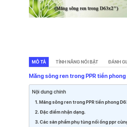
MÔ TẢ
TÍNH NĂNG NỔI BẬT
ĐÁNH GIÁ
Măng sông ren trong PPR tiền phong 
Nội dung chính
Măng sông ren trong PPR tiền phong D63
Đặc điểm nhận dạng.
Các sản phẩm phụ tùng nối ống ppr cùng