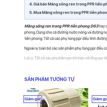
Giá bán Măng sông ren trong PPR tiền 
Mua Măng sông ren trong PPR tiền pho
Măng sông ren trong PPR tiền phong D63
hay c
phong. Dùng cho cả đường nước nóng và đường nướ
tiền phong. Tất cả các phụ tùng ppr đều tính đườn
Ngoài ra toàn bộ các sản phẩm phụ tùng ppr đều 
Lưu ý: Tất cả các phụ kiện ppr khi hàn với ống ppr
kính từ 110 trở lên. (Lưu ý phân biệt với hàn đấu đ
Đặc điểm nhận dạng.
SẢN PHẨM TƯƠNG TỰ
Hình trên là hình chính xác về nhận dạng Măng sô
màu. Các chi tiết tinh tế không dư thừa ba via. Dọc
dụng căn chỉnh chính xác góc khi nối phụ tùng với
Giảm giá!
Giảm gi
dòng kẻ này sẽ có được mối hàn vuông vắn. Chuẩn 