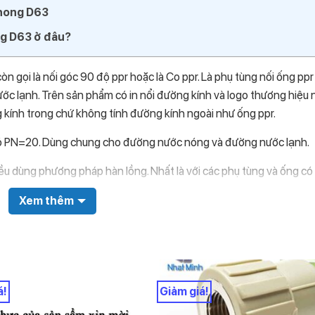
phong D63
ng D63 ở đâu?
òn gọi là nối góc 90 độ ppr hoặc là Co ppr. Là phụ tùng nối ống ppr
c lạnh. Trên sản phẩm có in nổi đường kính và logo thương hiệu
g kính trong chứ không tính đường kính ngoài như ống ppr.
có PN=20. Dùng chung cho đường nước nóng và đường nước lạnh.
 đều dùng phương pháp hàn lồng. Nhất là với các phụ tùng và ống c
ầu ống HDPE)
Xem thêm
ng ren trong PPR tiền phong D63. Nhựa màu ghi xám, không bóng,
 trên phần thân có 2 dòng kẻ nổi lên. Hai dòng kẻ nhựa nổi lên này c
 ống. (Trên thân ống cũng có 2 dòng kẻ. Bằng cách vặn trùng khớp
á!
Giảm giá!
góc mà không cần đo lại.