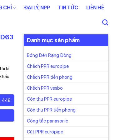
 CHỈ
ĐẠI LÝ, NPP
TIN TỨC
LIÊN HỆ
g D63
Danh mục sản phẩm
Bóng Đèn Rạng Đông
Chếch PPR europipe
ải là
 khấu
Chếch PPR tiền phong
Chếch PPR vesbo
Côn thu PPR europipe
4.448
Côn thu PPR tiền phong
Công tắc panasonic
Cút PPR europipe