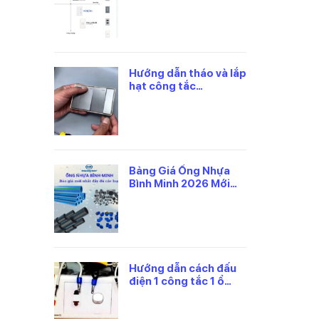
và 3 cực Panasonic
Hướng dẫn tháo và lắp
hạt công tắc
panasonic đúng cách
Bảng Giá Ống Nhựa
Bình Minh 2026 Mới
Nhất, Theo Từng Loại
Hướng dẫn cách đấu
điện 1 công tắc 1 ổ
cắm panasonic an
toàn