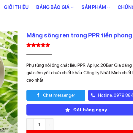
GIỚI THIỆU
BẢNG BÁO GIÁ
SẢN PHẨM
CHỨNG
Măng sông ren trong PPR tiền phon
5.00
1
trên 5
Giá
Giá
587.900
235.160
₫
₫
dựa trên
gốc
hiện
đánh giá
Phụ tùng nối ống chất liệu PPR. Áp lực 20Bar. Giá đăng t
là:
tại
giá niêm yết chưa chiết khấu. Công ty Nhật Minh chiết
587.900₫.
là:
cao nhất
235.160₫.
Chat messenger
Hotline: 0978.88
Đặt hàng ngay
Măng sông ren trong PPR tiền phong D63 số lượng