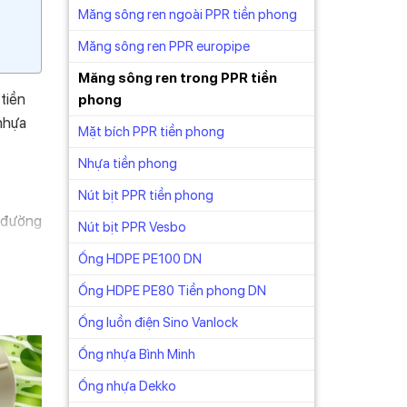
Măng sông ren ngoài PPR tiền phong
Măng sông ren PPR europipe
Măng sông ren trong PPR tiền
 tiền
phong
 nhựa
Mặt bích PPR tiền phong
Nhựa tiền phong
Nút bịt PPR tiền phong
ó đường
Nút bịt PPR Vesbo
Ống HDPE PE100 DN
Ống HDPE PE80 Tiền phong DN
 đều
Ống luồn điện Sino Vanlock
ó tác
Ống nhựa Bình Minh
 những
Ống nhựa Dekko