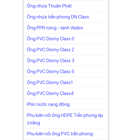
Ống nhựa Thuận Phát
Ống nhựa tiền phong DN Class
Ống PPR nóng - lạnh Vesbo
ên
Ống PVC Dismy Class 0
Ống PVC Dismy Class 2
Ống PVC Dismy Class 3
Ống PVC Dismy Class 5
 chính
Ống PVC Dismy Class1
n là
Ống PVC Dismy Class4
Phíc nước rạng đông
 thậm
Phụ kiện nối ống HDPE Tiền phong ép
zoăng
nh thức
Phụ kiện nối ống PVC tiền phong