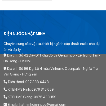
(Trên thân ống cũng có 2 dòng kẻ. Bằng cách vặn trùng khớp
là:
tại
219.000₫.
là:
những dòng kẻ này sẽ có được mối hàn vuông vắn. Chuẩn
87.600₫.
góc mà không cần đo lại.
Các sản phẩm phụ tùng nối ống ppr cùng
loại:
ĐIỆN NƯỚC NHẬT MINH
Cút ppr tiền phong
–
Chếch ppr tiền phong
Chuyên cung cấp vật tư, thiết bị ngành cấp thoát nước cho dự
án và đại lý.
Tê ppr tiền phong
–
Côn thu ppr tiền phong
Địa chỉ: Số 42 Dãy D11 Khu đô thị Geleximco - Lê Trọng Tấn -
Hà Đông - Hà Nội
Tê thu ppr tiền phong
–
Măng sông ppr tiền phong
Địa chỉ: Số 96 Đại Lộ 4 mùa Vinhome Ocenpark - Nghĩa Trụ -
Cút ren trong ppr tiền phong
–
Cút ren ngoài ppr
Văn Giang - Hưng Yên
tiền phong
Điện thoại: 097 888 4448
Tê ren trong ppr tiền phong
–
Tê ren ngoài ppr tiền
KTBH MS Ninh: 0976 315 659
phong
KTBH MS Giang: 0975 433 159
Măng sông ren trong ppr tiền phong
–
Măng sông
Email: nhatminhdiennuoc@gmail.com