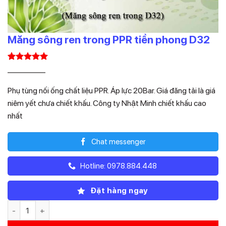
Măng sông ren trong PPR tiền phong D32
5.00
1
trên 5
Giá
Giá
88.400
35.360
₫
₫
dựa trên
gốc
hiện
đánh giá
Phụ tùng nối ống chất liệu PPR. Áp lực 20Bar. Giá đăng tải là giá
là:
tại
niêm yết chưa chiết khấu. Công ty Nhật Minh chiết khấu cao
88.400₫.
là:
nhất
35.360₫.
Chat messenger
Hotline: 0978.884.448
Đặt hàng ngay
Măng sông ren trong PPR tiền phong D32 số lượng