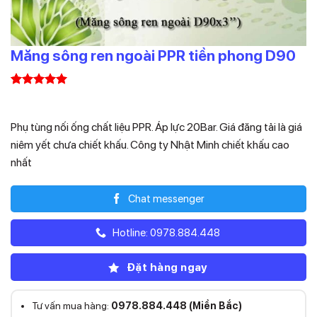
Măng sông ren ngoài PPR tiền phong D90
5.00
1
trên 5
Liên hệ
dựa trên
đánh giá
Phụ tùng nối ống chất liệu PPR. Áp lực 20Bar. Giá đăng tải là giá
niêm yết chưa chiết khấu. Công ty Nhật Minh chiết khấu cao
nhất
Chat messenger
Hotline: 0978.884.448
Đặt hàng ngay
Tư vấn mua hàng:
0978.884.448 (Miền Bắc)