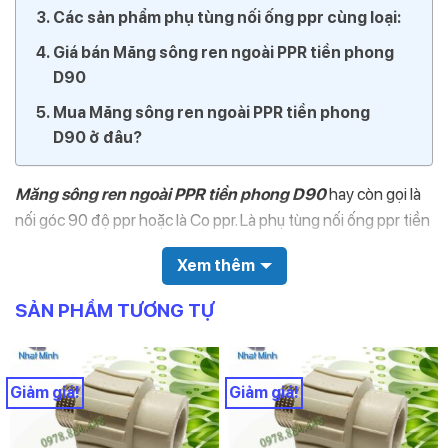
Các sản phẩm phụ tùng nối ống ppr cùng loại:
Giá bán Măng sông ren ngoài PPR tiền phong
D90
Mua Măng sông ren ngoài PPR tiền phong
D90 ở đâu?
Măng sông ren ngoài PPR tiền phong D90
hay còn gọi là
nối góc 90 độ ppr hoặc là Co ppr. Là phụ tùng nối ống ppr tiền
phong. Dùng cho cả đường nước nóng và đường nước lạnh.
Xem thêm
Trên sản phẩm có in nổi đường kính và logo thương hiệu nhựa
tiền phong. Tất cả các phụ tùng ppr đều tính đường kính
SẢN PHẨM TƯƠNG TỰ
trong chứ không tính đường kính ngoài như ống ppr.
Ngoài ra toàn bộ các sản phẩm phụ tùng ppr đều có PN=20.
Dùng chung cho đường nước nóng và đường nước lạnh.
Giảm giá!
Giảm giá!
Lưu ý: Tất cả các phụ kiện ppr khi hàn với ống ppr đều dùng