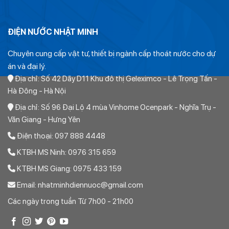
Tê ppr tiền phong
–
Côn thu ppr tiền phong
ĐIỆN NƯỚC NHẬT MINH
Tê thu ppr tiền phong
–
Măng sông ppr tiền phong
Chuyên cung cấp vật tư, thiết bị ngành cấp thoát nước cho dự
Cút ren trong ppr tiền phong
–
Cút ren ngoài ppr
án và đại lý.
tiền phong
Địa chỉ: Số 42 Dãy D11 Khu đô thị Geleximco - Lê Trọng Tấn -
Hà Đông - Hà Nội
Tê ren trong ppr tiền phong
–
Tê ren ngoài ppr tiền
Địa chỉ: Số 96 Đại Lộ 4 mùa Vinhome Ocenpark - Nghĩa Trụ -
phong
Văn Giang - Hưng Yên
Măng sông ren trong ppr tiền phong
–
Măng sông
Điện thoại: 097 888 4448
ren ngoài ppr tiền phong
KTBH MS Ninh: 0976 315 659
Van cửa ppr tiền phong
–
Đầu bịt ppr tiền phong
KTBH MS Giang: 0975 433 159
Rắc co ppr tiền phong
–
Mặt bích ppr tiền phong
Email: nhatminhdiennuoc@gmail.com
Các ngày trong tuần Từ 7h00 - 21h00
Giá bán Măng sông ren ngoài PPR tiền
phong D90