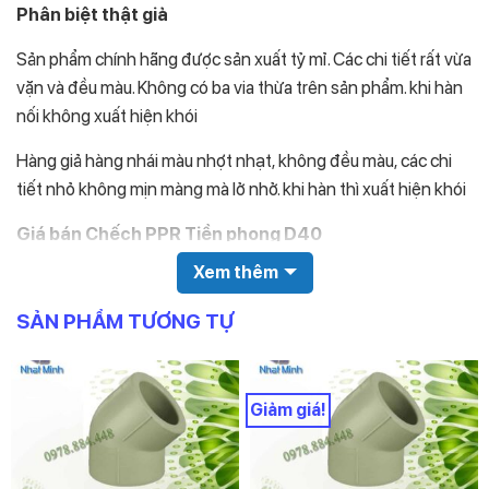
Phân biệt thật giả
Sản phẩm chính hãng được sản xuất tỷ mỉ. Các chi tiết rất vừa
vặn và đều màu. Không có ba via thừa trên sản phẩm. khi hàn
nối không xuất hiện khói
Hàng giả hàng nhái màu nhợt nhạt, không đều màu, các chi
tiết nhỏ không mịn màng mà lở nhở. khi hàn thì xuất hiện khói
Giá bán Chếch PPR Tiền phong D40
Xem thêm
Giá sản phẩm được nhà sản xuất niêm yết ở bảng báo giá
SẢN PHẨM TƯƠNG TỰ
Quý khách xem ngay bảng báo giá ống nhựa tiền
phong
Giá trên bảng giá là giá niêm yết, không thực sự là giá bán.
Giảm giá!
Giá bán thực sự của sản phẩm phải được chiết khấu % nhất
định.