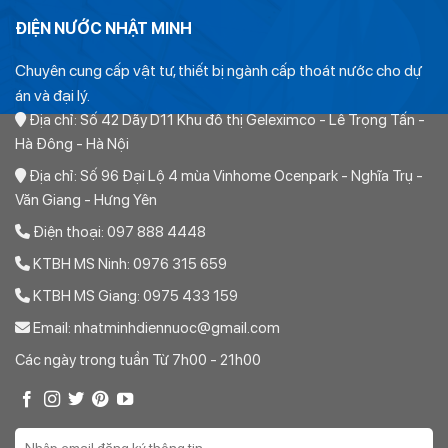
Chếch PPR D75mm PN20 TP
129,840
ĐIỆN NƯỚC NHẬT MINH
Chếch PPR D90mm PN20 TP
154,640
Chuyên cung cấp vật tư, thiết bị ngành cấp thoát nước cho dự
Chếch PPR D110mm PN20 TP
269,280
án và đại lý.
Địa chỉ: Số 42 Dãy D11 Khu đô thị Geleximco - Lê Trọng Tấn -
Hà Đông - Hà Nội
Địa chỉ: Số 96 Đại Lộ 4 mùa Vinhome Ocenpark - Nghĩa Trụ -
Văn Giang - Hưng Yên
Điện thoại: 097 888 4448
KTBH MS Ninh: 0976 315 659
KTBH MS Giang: 0975 433 159
Email: nhatminhdiennuoc@gmail.com
Các ngày trong tuần Từ 7h00 - 21h00
Một số sản phẩm tương tự Chếch PPR tiền phong