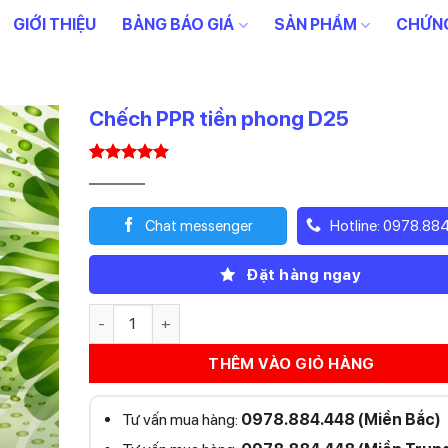
GIỚI THIỆU
BẢNG BÁO GIÁ
SẢN PHẨM
CHỨNG
Chếch PPR tiền phong D25
5.00
1
trên 5
Giá
Giá
8.100
3.240
₫
₫
dựa trên
gốc
hiện
đánh giá
là:
tại
Chat messenger
Hotline: 0978.88
8.100₫.
là:
3.240₫.
Đặt hàng ngay
Chếch PPR tiền phong D25 số lượng
THÊM VÀO GIỎ HÀNG
Tư vấn mua hàng:
0978.884.448 (Miền Bắc)