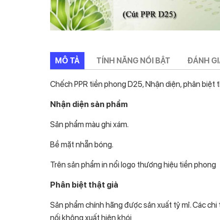
MÔ TẢ
TÍNH NĂNG NỔI BẬT
ĐÁNH GIÁ
Chếch PPR tiền phong D25, Nhận diện, phân biệt thậ
Nhận diện sản phẩm
Sản phẩm màu ghi xám.
Bề mặt nhẵn bóng.
Trên sản phẩm in nổi logo thương hiệu tiền phong
Phân biệt thật giả
Sản phẩm chính hãng được sản xuất tỷ mỉ. Các chi t
nối không xuất hiện khói