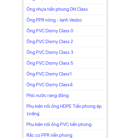
Ống nhựa tiền phong DN Class
Ống PPR nóng - lạnh Vesbo
Ống PVC Dismy Class 0
Ống PVC Dismy Class 2
Ống PVC Dismy Class 3
Ống PVC Dismy Class 5
Ống PVC Dismy Class1
Ống PVC Dismy Class4
Phíc nước rạng đông
Phụ kiện nối ống HDPE Tiền phong ép
zoăng
Phụ kiện nối ống PVC tiền phong
Rắc co PPR tiền phong