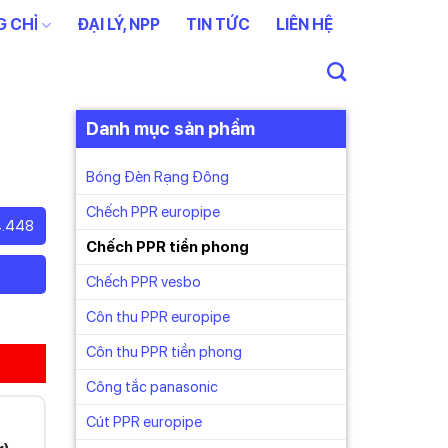
 CHỈ
ĐẠI LÝ, NPP
TIN TỨC
LIÊN HỆ
Danh mục sản phẩm
Bóng Đèn Rạng Đông
Chếch PPR europipe
4.448
Chếch PPR tiền phong
Chếch PPR vesbo
Côn thu PPR europipe
Côn thu PPR tiền phong
Công tắc panasonic
Cút PPR europipe