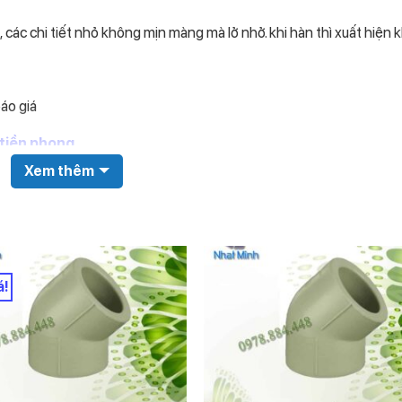
ác chi tiết nhỏ không mịn màng mà lở nhở. khi hàn thì xuất hiện k
áo giá
tiền phong
Xem thêm
iá bán.
u % nhất định.
á!
iá chhiết khấu
000
480
760