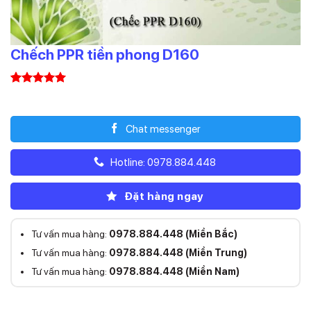
Chếch PPR tiền phong D160
5.00
1
trên 5
Liên hệ
dựa trên
đánh giá
Chat messenger
Hotline: 0978.884.448
Đặt hàng ngay
Tư vấn mua hàng:
0978.884.448 (Miền Bắc)
Tư vấn mua hàng:
0978.884.448 (Miền Trung)
Tư vấn mua hàng:
0978.884.448 (Miền Nam)