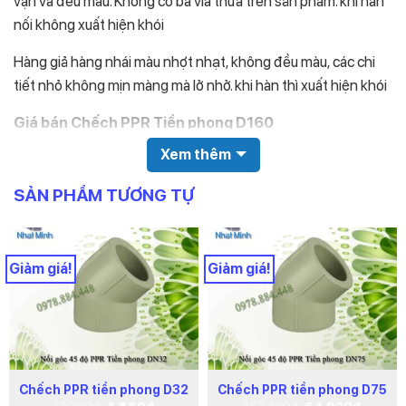
vặn và đều màu. Không có ba via thừa trên sản phẩm. khi hàn
nối không xuất hiện khói
Hàng giả hàng nhái màu nhợt nhạt, không đều màu, các chi
tiết nhỏ không mịn màng mà lở nhở. khi hàn thì xuất hiện khói
Giá bán Chếch PPR Tiền phong D160
Xem thêm
Giá sản phẩm được nhà sản xuất niêm yết ở bảng báo giá
SẢN PHẨM TƯƠNG TỰ
Quý khách xem ngay bảng báo giá ống nhựa tiền
phong
Giá trên bảng giá là giá niêm yết, không thực sự là giá bán.
Giảm giá!
Giảm giá!
Giá bán thực sự của sản phẩm phải được chiết khấu % nhất
định.
Dưới đây là giá sau chiết khấu của sản phẩm
Chếch PPR tiền phong D32
Chếch PPR tiền phong D75
Đơn giá chhiết
Tên sản phẩm
Giá
Giá
Giá
Giá
12.200
₫
4.880
₫
162.300
₫
64.920
₫