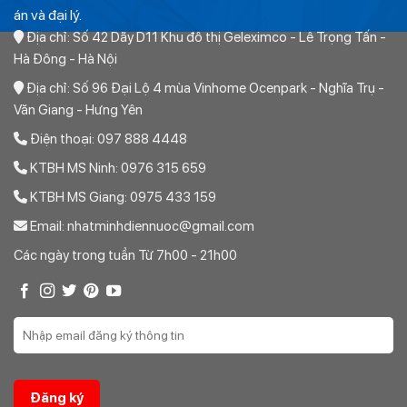
Chếch PPR D110mm PN20 TP
269,280
án và đại lý.
Địa chỉ: Số 42 Dãy D11 Khu đô thị Geleximco - Lê Trọng Tấn -
Hà Đông - Hà Nội
Địa chỉ: Số 96 Đại Lộ 4 mùa Vinhome Ocenpark - Nghĩa Trụ -
Văn Giang - Hưng Yên
Điện thoại: 097 888 4448
KTBH MS Ninh: 0976 315 659
KTBH MS Giang: 0975 433 159
Email: nhatminhdiennuoc@gmail.com
Các ngày trong tuần Từ 7h00 - 21h00
Một số sản phẩm tương tự Chếch PPR tiền phong
D160
Chếch PPR Tiền Phong