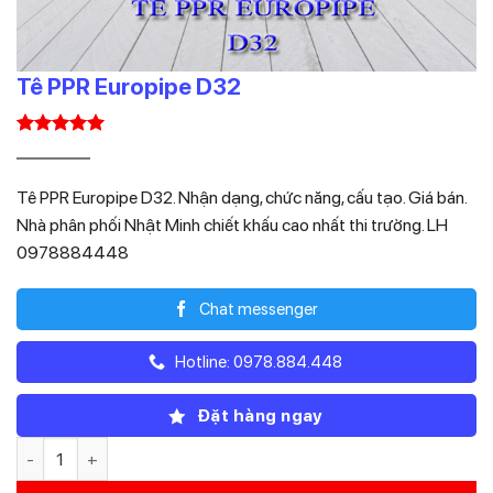
Tê PPR Europipe D32
5.00
1
trên 5
Giá
Giá
18.100
6.516
₫
₫
dựa trên
gốc
hiện
đánh giá
Tê PPR Europipe D32. Nhận dạng, chức năng, cấu tạo. Giá bán.
là:
tại
Nhà phân phối Nhật Minh chiết khấu cao nhất thi trường. LH
18.100₫.
là:
0978884448
6.516₫.
Chat messenger
Hotline: 0978.884.448
Đặt hàng ngay
Tê PPR Europipe D32 số lượng