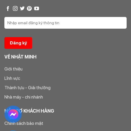
Công ty CPĐTXD & PTTM Nhật Minh
Địa chỉ: Số 42 Dãy D11 Khu đô thị Geleximco – Lê Trọng Tấn
– Hà Đông – Hà Nội
Điện thoại: 0246.674.4433 – 0264.687.4789 –
0978.884.448
Email: nhatminhdiennuoc@gmail.com
VỀ NHẬT MINH
Giới thiệu
Lĩnh vực
Thành tựu - Giải thưởng
Nhà máy - chi nhánh
HỖ TRỢ KHÁCH HÀNG
Chính sách bảo mật