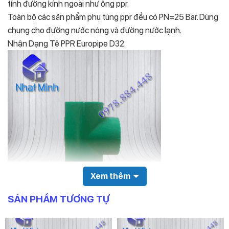
tính đường kính ngoài như ống ppr.
Toàn bộ các sản phẩm phụ tùng ppr đều có PN=25 Bar. Dùng
chung cho đường nước nóng và đường nước lạnh.
Nhận Dạng Tê PPR Europipe D32.
Xem thêm
SẢN PHẨM TƯƠNG TỰ
Hình trên là hình chính xác về nhận dạng Tê PPR Europipe
(Ba chạc 90 độ). Nhựa màu Xanh, không bóng, đều màu. Các