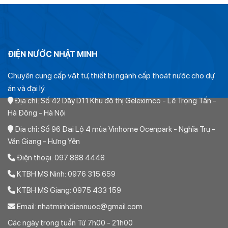
3.960₫.
chính thức các sản phẩm nhựa Europipe và thường xuyên
thực hiện các dự án cấp thoát nước nên khả năng lưu hàng cỡ
lớn là cao hơn đa số các đại lý, nhà phân phối khác.
ĐIỆN NƯỚC NHẬT MINH
Chuyên cung cấp vật tư, thiết bị ngành cấp thoát nước cho dự
án và đại lý.
Địa chỉ: Số 42 Dãy D11 Khu đô thị Geleximco - Lê Trọng Tấn -
Hà Đông - Hà Nội
Địa chỉ: Số 96 Đại Lộ 4 mùa Vinhome Ocenpark - Nghĩa Trụ -
Văn Giang - Hưng Yên
Điện thoại: 097 888 4448
Thông thường với những sản phẩm có đường kính từ 63 trở
xuống đều sẵn. Các sản phẩm có đường kính từ 110 trở lên
KTBH MS Ninh: 0976 315 659
thường phải đặt hàng. Do đó mua các sản phẩm đường kính
KTBH MS Giang: 0975 433 159
lớn ít nhiều sẽ ảnh hưởng đến giá cả.
Email: nhatminhdiennuoc@gmail.com
Quý khách có nhu cầu mua Tê PPR Europipe D32 Xin vui lòng
Các ngày trong tuần Từ 7h00 - 21h00
liên hệ với chúng tôi theo địa chỉ hoặc hotline dưới đây.