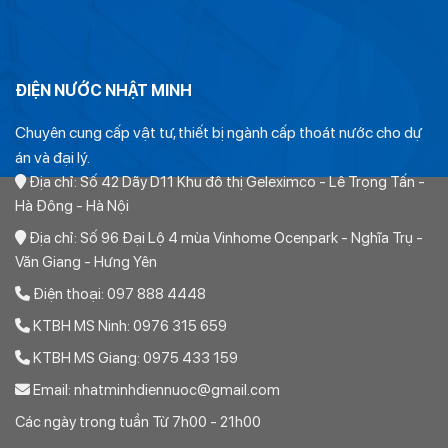
Ống PVC Dismy Class 4 phi 200
ĐIỆN NƯỚC NHẬT MINH
Giá bán Ống PVC Dismy Class 4 D200 hay
Chuyên cung cấp vật tư, thiết bị ngành cấp thoát nước cho dự
C4 D200
án và đại lý.
Địa chỉ: Số 42 Dãy D11 Khu đô thị Geleximco - Lê Trọng Tấn -
Giá bán của sản phẩm được tính từ giá niêm yết của nhà máy.
Hà Đông - Hà Nội
Mỗi đại lý hoặc nhà phân phối sẽ có giá bán khác nhau tùy
Địa chỉ: Số 96 Đại Lộ 4 mùa Vinhome Ocenpark - Nghĩa Trụ -
thuộc vào tỷ lệ chiết khấu
Văn Giang - Hưng Yên
Xem bảng giá ống nhựa Dismy mới nhất nhà sản xuất phát
Điện thoại: 097 888 4448
hành
KTBH MS Ninh: 0976 315 659
Giá bán thực tế phụ thuộc vào tỷ lệ chiết khấu. Chiết khấu
KTBH MS Giang: 0975 433 159
càng cao thì giá mua bán thực tế càng giảm.
Email: nhatminhdiennuoc@gmail.com
Chiết khấu trên giá niêm yết có các mức từ 30% đến 35% tùy
Các ngày trong tuần Từ 7h00 - 21h00
thuộc vào khối lượng sản phẩm và thỏa thuận mua bán.