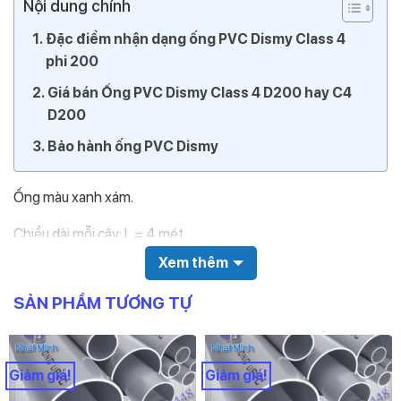
Nội dung chính
Đặc điểm nhận dạng ống PVC Dismy Class 4
phi 200
Giá bán Ống PVC Dismy Class 4 D200 hay C4
D200
Bảo hành ống PVC Dismy
Ống màu xanh xám.
Chiều dài mỗi cây: L = 4 mét
Xem thêm
Đường kính ngoài: D200mm
SẢN PHẨM TƯƠNG TỰ
Chiều dày: E = 9.6mm
Áp suất: PN = 12.5
Giảm giá!
Giảm giá!
Trên thân ống in các thông tin sau: Nhà sản xuất, Chủng loại