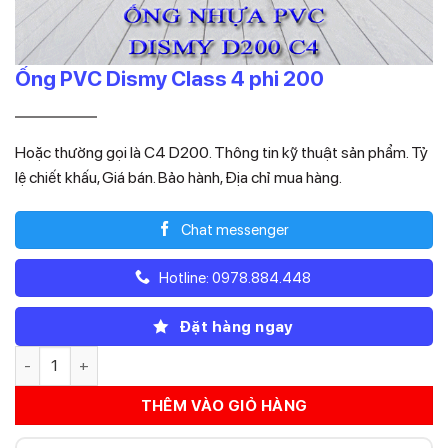
Ống PVC Dismy Class 4 phi 200
Giá
Giá
521.290
364.903
₫
₫
gốc
hiện
Hoặc thường gọi là C4 D200. Thông tin kỹ thuật sản phẩm. Tỷ
là:
tại
lệ chiết khấu, Giá bán. Bảo hành, Địa chỉ mua hàng.
521.290₫.
là:
364.903₫.
Chat messenger
Hotline: 0978.884.448
Đặt hàng ngay
Ống PVC Dismy Class 4 phi 200 số lượng
THÊM VÀO GIỎ HÀNG