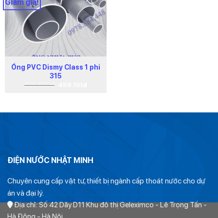
Giảm giá!
Ống PVC Dismy Class 1 phi
315
Giá
Giá
655.930
₫
459.151
₫
gốc
hiện
là:
tại
655.930₫.
là:
459.151₫.
ĐIỆN NƯỚC NHẬT MINH
Chuyên cung cấp vật tư, thiết bị ngành cấp thoát nước cho dự
án và đại lý.
Địa chỉ: Số 42 Dãy D11 Khu đô thị Geleximco - Lê Trọng Tấn -
Hà Đông - Hà Nội