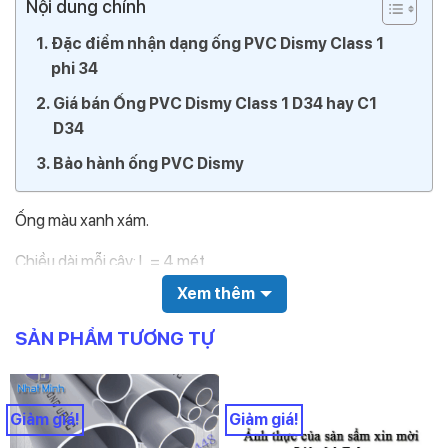
Nội dung chính
Đặc điểm nhận dạng ống PVC Dismy Class 1
phi 34
Giá bán Ống PVC Dismy Class 1 D34 hay C1
D34
Bảo hành ống PVC Dismy
Ống màu xanh xám.
Chiều dài mỗi cây: L = 4 mét
Xem thêm
Đường kính ngoài: D34mm
SẢN PHẨM TƯƠNG TỰ
Chiều dày: E = 1.4mm
Áp suất: PN = 8
Giảm giá!
Giảm giá!
Trên thân ống in các thông tin sau: Nhà sản xuất, Chủng loại