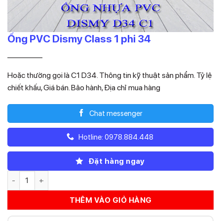
Ống PVC Dismy Class 1 phi 34
Giá
Giá
15.950
11.165
₫
₫
gốc
hiện
Hoặc thường gọi là C1 D34. Thông tin kỹ thuật sản phẩm. Tỷ lệ
là:
tại
chiết khấu, Giá bán. Bảo hành, Địa chỉ mua hàng
15.950₫.
là:
11.165₫.
Chat messenger
Hotline: 0978.884.448
Đặt hàng ngay
Ống PVC Dismy Class 1 phi 34 số lượng
THÊM VÀO GIỎ HÀNG