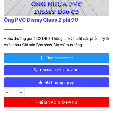
Ống PVC Dismy Class 2 phi 90
Giá
Giá
66.880
46.816
₫
₫
gốc
hiện
Hoặc thường gọi là C2 D90. Thông tin kỹ thuật sản phẩm. Tỷ lệ
là:
tại
chiết khấu, Giá bán. Bảo hành, Địa chỉ mua hàng
66.880₫.
là:
46.816₫.
Chat messenger
Hotline: 0978.884.448
Đặt hàng ngay
Ống PVC Dismy Class 2 phi 90 số lượng
THÊM VÀO GIỎ HÀNG