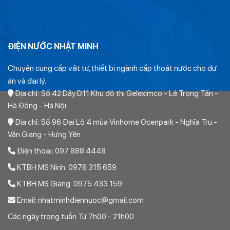
>> Xem thêm: Bảng giá
ống nhựa pvc tiền phong
cập
nhật mới nhất
ĐIỆN NƯỚC NHẬT MINH
Giá bán Ống PVC Dismy Class 2 D90 hay C2
Chuyên cung cấp vật tư, thiết bị ngành cấp thoát nước cho dự
D90
án và đại lý.
Địa chỉ: Số 42 Dãy D11 Khu đô thị Geleximco - Lê Trọng Tấn -
Giá bán của sản phẩm được tính từ giá niêm yết của nhà máy.
Hà Đông - Hà Nội
Mỗi đại lý hoặc nhà phân phối sẽ có giá bán khác nhau tùy
Địa chỉ: Số 96 Đại Lộ 4 mùa Vinhome Ocenpark - Nghĩa Trụ -
thuộc vào tỷ lệ chiết khấu
Văn Giang - Hưng Yên
Giá bán thực tế phụ thuộc vào tỷ lệ chiết khấu. Chiết khấu
Điện thoại: 097 888 4448
càng cao thì giá mua bán thực tế càng giảm.
KTBH MS Ninh: 0976 315 659
Chiết khấu trên giá niêm yết có các mức từ 30% đến 35% tùy
KTBH MS Giang: 0975 433 159
thuộc vào khối lượng sản phẩm và thỏa thuận mua bán.
Email: nhatminhdiennuoc@gmail.com
Các ngày trong tuần Từ 7h00 - 21h00
Địa chỉ mua Ống PVC Dismy Class 2 D90