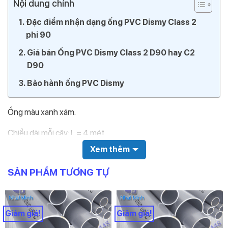
Nội dung chính
Đặc điểm nhận dạng ống PVC Dismy Class 2
phi 90
Giá bán Ống PVC Dismy Class 2 D90 hay C2
D90
Bảo hành ống PVC Dismy
Ống màu xanh xám.
Chiều dài mỗi cây: L = 4 mét
Xem thêm
Đường kính ngoài: D90mm
SẢN PHẨM TƯƠNG TỰ
Chiều dày: E = 2.8mm
Áp suất: PN = 6
Giảm giá!
Giảm giá!
Trên thân ống in các thông tin sau: Nhà sản xuất, Chủng loại