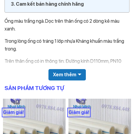
Cam kết bán hàng chính hãng
Ống màu trắng ngà. Dọc trên thân ống có 2 dòng kẻ màu
xanh.
Trong lòng ống có tráng 1 lớp nhựa Kháng khuẩn màu trắng
trong.
Trên thân ống có in thông tin: Đường kính D110mm, PN10
Cách phân biệt hàng giả hàng nhái
Xem thêm
Ống PPR lạnh vesbo được cấu tạo từ nhựa nguyên sinh, nên
SẢN PHẨM TƯƠNG TỰ
rất dẻo. Không lẫn tạp chất nên khi hàn cũng không có khói.
Hàng giả hàng nhái thì cứng và hàn xuất hiện khói. Đặc biệt
Giảm giá!
Giảm giá!
không có lớp kháng khuẩn Biocode
Giá bán ống lạnh D110 Vesbo