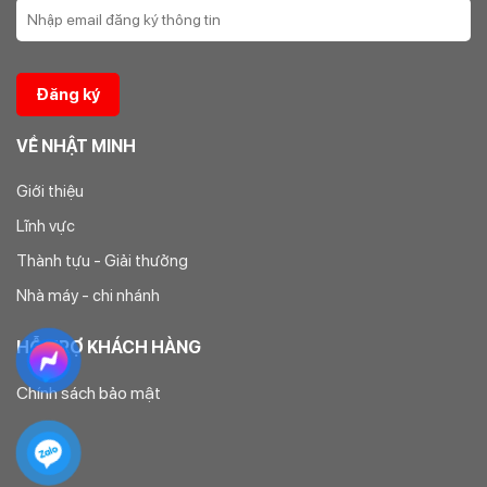
tôi biếu không, không lấy tiền và chịu trách nhiệm đến cùng.
Công ty CPĐTXD & PTTM Nhật Minh
Địa chỉ: Số 42 Dãy D11 Khu đô thị Geleximco – Lê Trọng Tấn
– Hà Đông – Hà Nội
VỀ NHẬT MINH
Điện thoại: 0246.674.4433 – 0264.687.4789 –
Giới thiệu
0978.884.448 – 098.226.8338
Lĩnh vực
Email:
nhatminhdiennuoc@gmail.com
Thành tựu - Giải thưởng
Nhà máy - chi nhánh
HỖ TRỢ KHÁCH HÀNG
Chính sách bảo mật