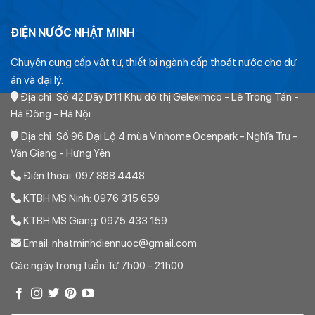
57,760
25 cây/ bó)
ĐIỆN NƯỚC NHẬT MINH
Ống PPR Lạnh D40mm PN10 Vesbo (
91,600
15 cây/ bó)
Chuyên cung cấp vật tư, thiết bị ngành cấp thoát nước cho dự
Ống PPR Lạnh D50mm PN10 Vesbo (
án và đại lý.
140,000
10 cây/ bó)
Địa chỉ: Số 42 Dãy D11 Khu đô thị Geleximco - Lê Trọng Tấn -
Hà Đông - Hà Nội
Ống PPR Lạnh D63mm PN10 Vesbo ( 7
215,520
cây/ bó)
Địa chỉ: Số 96 Đại Lộ 4 mùa Vinhome Ocenpark - Nghĩa Trụ -
Văn Giang - Hưng Yên
Ống PPR Lạnh D75mm PN10 Vesbo ( 5
301,040
cây/ bó)
Điện thoại: 097 888 4448
>>> Bảng giá
ống nước nóng ppr vesbo
áp dụng chính
Ống PPR Lạnh D90mm PN10 Vesbo ( 3
sách từ nhà sản xuất, chiết khấu cao
KTBH MS Ninh: 0976 315 659
435,760
cây/ bó)
KTBH MS Giang: 0975 433 159
Cam kết bán hàng chính hãng
Ống PPR Lạnh D110mm PN10 TP (3
Email: nhatminhdiennuoc@gmail.com
458,960
cây/ bó)
Chúng tôi cam kết tất cả các sản phẩm ống nhựa PPR và phụ
Các ngày trong tuần Từ 7h00 - 21h00
kiện PPR Vesbo chúng tôi cung cấp 100% là chính hãng.
Chưa qua sử dụng. Nếu không phải hàng chính hãng chúng