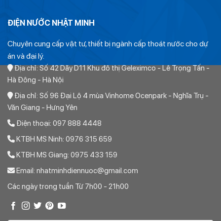
ĐIỆN NƯỚC NHẬT MINH
Chuyên cung cấp vật tư, thiết bị ngành cấp thoát nước cho dự
án và đại lý.
Địa chỉ: Số 42 Dãy D11 Khu đô thị Geleximco - Lê Trọng Tấn -
Hà Đông - Hà Nội
Địa chỉ: Số 96 Đại Lộ 4 mùa Vinhome Ocenpark - Nghĩa Trụ -
Văn Giang - Hưng Yên
Điện thoại: 097 888 4448
Thứ nhất:
KTBH MS Ninh: 0976 315 659
Ống PVC tiền phong chỉ có các đường kính sau: 21, 27, 34,
KTBH MS Giang: 0975 433 159
42, 48. 60, 75, 90, 110, 125, 140, 160, 180. 200, 225, 280,
Email: nhatminhdiennuoc@gmail.com
315, 355. 400, 450, 500, Hết. Ngoài ra không có bất kỳ
Các ngày trong tuần Từ 7h00 - 21h00
đường kính nào khác. Do đó khi khách hàng gửi yêu cầu báo
giá có các đường kính gần đúng chúng tôi sẽ quy đổi về các
đường kính trên.