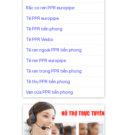
 các
Rắc co ren PPR europipe
Tê PPR europipe
Tê PPR tiền phong
ống có
Tê PPR Vesbo
vui
Tê ren ngoài PPR tiền phong
huẩn
Tê ren PPR europipe
Tê ren trong PPR tiền phong
Tê thu PPR tiền phong
ng lên
Van cửa PPR tiền phong
ss 7.
C0, C1,