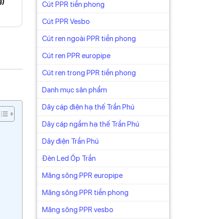
g)
Cút PPR tiền phong
Cút PPR Vesbo
Cút ren ngoài PPR tiền phong
Cút ren PPR europipe
Cút ren trong PPR tiền phong
Danh mục sản phẩm
Dây cáp điện hạ thế Trần Phú
Dây cáp ngầm hạ thế Trần Phú
Dây điện Trần Phú
Đèn Led Ốp Trần
Măng sông PPR europipe
Măng sông PPR tiền phong
Măng sông PPR vesbo