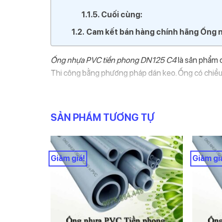
Cuối cùng:
Cam kết bán hàng chính hãng Ống 
Ống nhựa PVC tiền phong DN125 C4
là sản phẩm 
Thi công bằng phương pháp dán keo. Ống có chiều dà
đầy đủ thông tin về đường kính, độ dày, Class, tiêu
Công ty Nhật minh qua hơn 10 năm phân phối vật t
SẢN PHẨM TƯƠNG TỰ
khách hàng. Do đó chung tôi xin cung cấp những t
Mua Ống nhựa PVC tiền phong DN12
Giảm giá!
Giảm gi
Bảng báo giá ống nhựa tiền phong