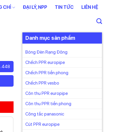
 CHỈ
ĐẠI LÝ, NPP
TIN TỨC
LIÊN HỆ
Danh mục sản phẩm
Bóng Đèn Rạng Đông
Chếch PPR europipe
4.448
Chếch PPR tiền phong
Chếch PPR vesbo
Côn thu PPR europipe
Côn thu PPR tiền phong
Công tắc panasonic
Cút PPR europipe