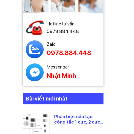
đường
Hotline tư vấn
0978.884.448
phong
 PVC
Zalo
 tiền
0978.884.448
Messenger
Nhật Minh
Bài viết mới nhất
Phân biệt cấu tạo
công tắc 1 cực, 2 cực
và 3 cực Panasonic