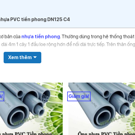
nhựa PVC tiền phong DN125 C4
cơ bản của
nhựa tiền phong
. Thường dùng trong hệ thống thoát
i 4m 1 cây. 1 đầu loe rộng hơn để nối dài trực tiếp. Trên thân ống
 chuẩn sản xuất và xuất xứ
Xem thêm
ư điện nước uy tín và kinh nghiệm thấu hiểu về những khúc mắc c
hông tin khách hàng thường thắc mắc về ống nhựa tiền phong như
5 C4
á!
Giảm giá!