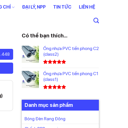
 CHỈ
ĐẠI LÝ, NPP
TIN TỨC
LIÊN HỆ
Có thể bạn thích…
Ống nhựa PVC tiền phong C2
(class2)
4.448
5.00
1
trên 5
dựa trên
Ống nhựa PVC tiền phong C1
đánh giá
(class1)
5.00
1
trên 5
g)
dựa trên
đánh giá
Danh mục sản phẩm
Bóng Đèn Rạng Đông