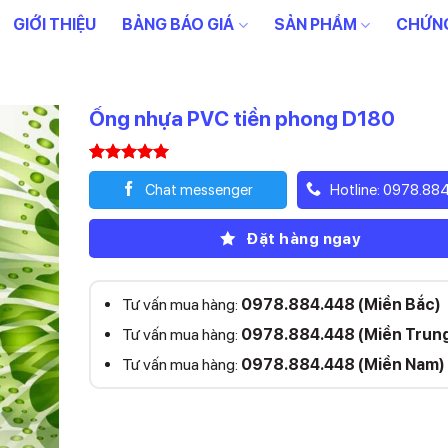
GIỚI THIỆU
BẢNG BÁO GIÁ
SẢN PHẨM
CHỨNG
Ống nhựa PVC tiền phong D180
5.00
1
trên 5
Chat messenger
Hotline: 0978.88
dựa trên
đánh giá
Đặt hàng ngay
Tư vấn mua hàng:
0978.884.448 (Miền Bắc)
Tư vấn mua hàng:
0978.884.448 (Miền Trun
Tư vấn mua hàng:
0978.884.448 (Miền Nam)