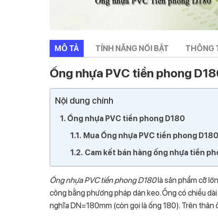
MÔ TẢ
TÍNH NĂNG NỔI BẬT
THÔNG 
Ống nhựa PVC tiền phong D18
Nội dung chính
Ống nhựa PVC tiền phong D180
Mua Ống nhựa PVC tiền phong D18
Cam kết bán hàng ống nhựa tiền p
Ống nhựa PVC tiền phong D180
là sản phẩm cỡ lớ
công bằng phương pháp dán keo. Ống có chiều dài 4
nghĩa DN=180mm (còn gọi là ống 180). Trên thân ốn