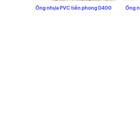
khác nhau. Ví dụ ống D21 chỉ có C0, C1, C2, C3. Q
Ống nhựa PVC tiền phong D400
Ống n
Thứ tư:
Các ống nhựa từ C0, C1, C2, C3 với đường 
đường kính từ 225 đến 500 ở tất cả các độ dày đề
Cam kết bán hàng ống nhựa tiền ph
Chúng tôi lưu kho các sản phẩm thông dụng với số
thị trường
.
Tên sản phẩm
Đơn giá ch
Ống u.PVC C0 D180mm PN4 TP
148,72
Ống u.PVC C1 D180mm PN5 TP
172,56
Ống u.PVC C2 D180mm PN6 TP
205,39
Ống u.PVC C3 D180mm PN8 TP
262,32
Ống u.PVC C4 D180mm PN10 TP
335,72