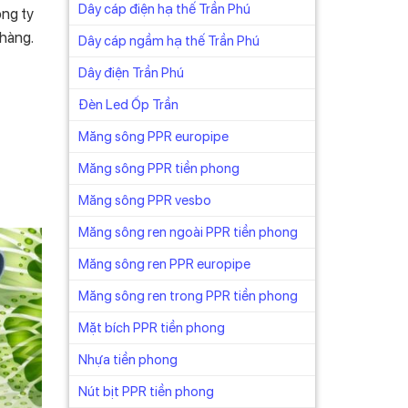
Dây cáp điện hạ thế Trần Phú
ông ty
 hàng.
Dây cáp ngầm hạ thế Trần Phú
Dây điện Trần Phú
Đèn Led Ốp Trần
Măng sông PPR europipe
Măng sông PPR tiền phong
 225,
u cầu
Măng sông PPR vesbo
Măng sông ren ngoài PPR tiền phong
đối với
Măng sông ren PPR europipe
 báo
Măng sông ren trong PPR tiền phong
Mặt bích PPR tiền phong
ếng anh
Nhựa tiền phong
ng
Nút bịt PPR tiền phong
dày