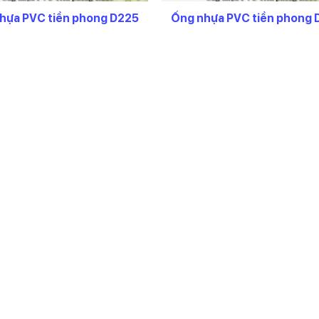
uý khách vui lòng xem thêm về
độ dày thành ống tại đây
hựa PVC tiền phong D225
Ống nhựa PVC tiền phong 
kính từ 21 đến 200 là sản phầm thông dụng có thể mua ngay
. Các 
u phải đặt hàng nhà máy.
ong D180
 lượng lớn. Khách hàng có thể mua ngay với
mức chiết khấu cao
iết khấu
0
8
2
8
0