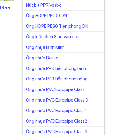
Nút bịt PPR Vesbo
D355
ống có
Ống HDPE PE100 DN
Ống HDPE PE80 Tiền phong DN
Ống luồn điện Sino Vanlock
Ống nhựa Bình Minh
 nhất
Ống nhựa Dekko
Ống nhựa PPR tiền phong lạnh
Ống nhựa PPR tiền phong nóng
Ống nhựa PVC Europipe Class
Ống nhựa PVC Europipe Class 0
Ống nhựa PVC Europipe Class1
Ống nhựa PVC Europipe Class2
Ống nhựa PVC Europipe Class3