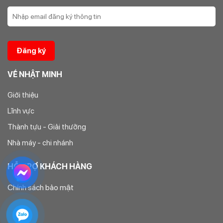
16.9mm; Pn(áp suất)=10
Giá ống pvc Class 4 D400 niêm yết: 2.157.200đ/m; Độ dày:
19.1mm; Pn(áp suất)=10
Giá ống pvc Class 4 D450 niêm yết: đ/m; Độ dày: mm; Pn(áp
suất)=10 Không sản xuất
VỀ NHẬT MINH
Giới thiệu
Lĩnh vực
Thành tựu - Giải thưởng
Nhà máy - chi nhánh
HỖ TRỢ KHÁCH HÀNG
Chính sách bảo mật