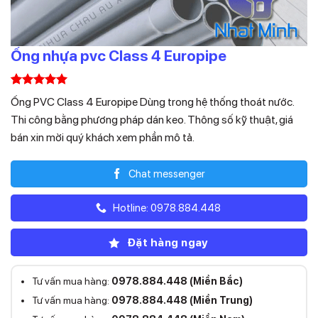
Ống nhựa pvc Class 4 Europipe
5.00
1
trên 5
Ống PVC Class 4 Europipe Dùng trong hệ thống thoát nước.
dựa trên
đánh giá
Thi công bằng phương pháp dán keo. Thông số kỹ thuật, giá
bán xin mời quý khách xem phần mô tả.
Chat messenger
Hotline: 0978.884.448
Đặt hàng ngay
Tư vấn mua hàng:
0978.884.448 (Miền Bắc)
Tư vấn mua hàng:
0978.884.448 (Miền Trung)