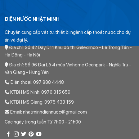
Giá ống pvc Class 4 D180 niêm yết: 437.000đ/m; Độ dày:
8.6mm; Pn(áp suất)=10
ĐIỆN NƯỚC NHẬT MINH
Giá ống pvc Class 4 D200 niêm yết: 542.700đ/m; Độ dày:
Chuyên cung cấp vật tư, thiết bị ngành cấp thoát nước cho dự
9.6mm; Pn(áp suất)=10
án và đại lý.
Giá ống pvc Class 4 D225 niêm yết: 687.200đ/m; Độ dày:
Địa chỉ: Số 42 Dãy D11 Khu đô thị Geleximco - Lê Trọng Tấn -
Hà Đông - Hà Nội
10.8mm; Pn(áp suất)=10
Địa chỉ: Số 96 Đại Lộ 4 mùa Vinhome Ocenpark - Nghĩa Trụ -
Giá ống pvc Class 4 D250 niêm yết: 872.700đ/m; Độ dày:
Văn Giang - Hưng Yên
11.9mm; Pn(áp suất)=10
Điện thoại: 097 888 4448
Giá ống pvc Class 4 D280 niêm yết: 1.129.900đ/m; Độ dày:
KTBH MS Ninh: 0976 315 659
13.4mm; Pn(áp suất)=10
KTBH MS Giang: 0975 433 159
Giá ống pvc Class 4 D315 niêm yết: 1.425.600đ/m; Độ dày:
Email: nhatminhdiennuoc@gmail.com
15.0mm; Pn(áp suất)=10
Các ngày trong tuần Từ 7h00 - 21h00
Giá ống pvc Class 4 D355 niêm yết: 1.694.200đ/m; Độ dày: