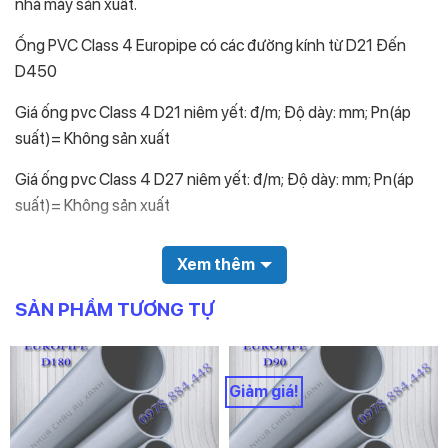
nhà máy sản xuất.
Ống PVC Class 4 Europipe có các đường kính từ D21 Đến
D450
Giá ống pvc Class 4 D21 niêm yết: đ/m; Độ dày: mm; Pn(áp
suất)= Không sản xuất
Giá ống pvc Class 4 D27 niêm yết: đ/m; Độ dày: mm; Pn(áp
suất)= Không sản xuất
Giá ống pvc Class 4 D34 niêm yết: 34.200đ/m; Độ dày:
Xem thêm
3.8mm; Pn(áp suất)=25
SẢN PHẨM TƯƠNG TỰ
Giá ống pvc Class 4 D42 niêm yết: 37.700đ/m; Độ dày:
3.2mm; Pn(áp suất)=16
Giá ống pvc Class 4 D48 niêm yết: 47.500đ/m; Độ dày:
Giảm giá!
3.6mm; Pn(áp suất)=16
Giá ống pvc Class 4 D60 niêm yết: 67.800đ/m; Độ dày: