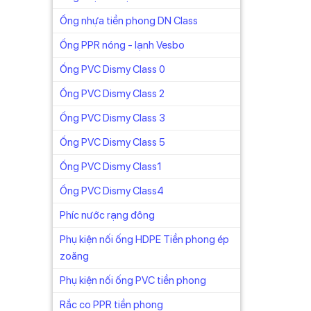
Ống nhựa tiền phong DN Class
Ống PPR nóng - lạnh Vesbo
Ống PVC Dismy Class 0
Ống PVC Dismy Class 2
Ống PVC Dismy Class 3
Ống PVC Dismy Class 5
Ống PVC Dismy Class1
Ống PVC Dismy Class4
Phíc nước rạng đông
lệch
Phụ kiện nối ống HDPE Tiền phong ép
zoăng
Phụ kiện nối ống PVC tiền phong
Rắc co PPR tiền phong