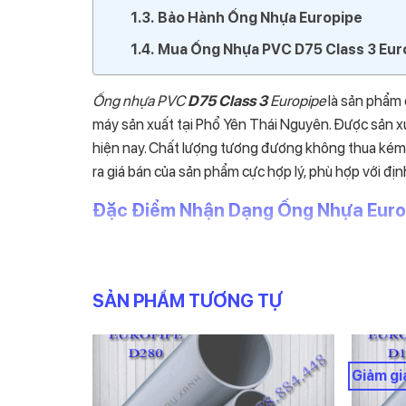
Bảo Hành Ống Nhựa Europipe
Mua Ống Nhựa PVC D75 Class 3 Eur
Ống nhựa PVC
D75
Class 3
Europipe
là sản phẩm
máy sản xuất tại Phổ Yên Thái Nguyên. Được sản x
hiện nay. Chất lượng tương đương không thua kém n
ra giá bán của sản phẩm cực hợp lý, phù hợp với đị
Đặc Điểm Nhận Dạng Ống Nhựa Euro
Ống có màu ghi xám
Dài 4m/cây.
SẢN PHẨM TƯƠNG TỰ
Đường kính
D75 mm
Áp suất Pn=
10Bar
Giảm gi
Độ dày:
3.6mm