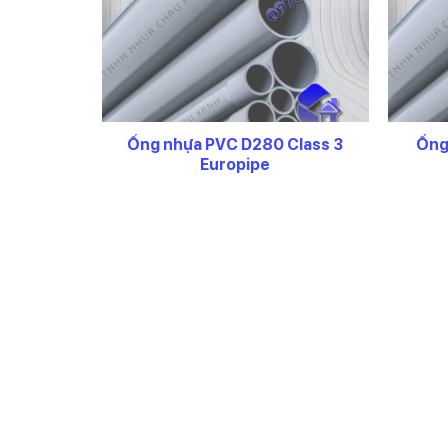
Nhìn chung sản phẩm ống nhựa Europipe là thương h
diện sản phẩm chỉ cần đọc thông tin trên thân ống 
Ống nhựa PVC D280 Class 3
Ống
Europipe
Liên hệ