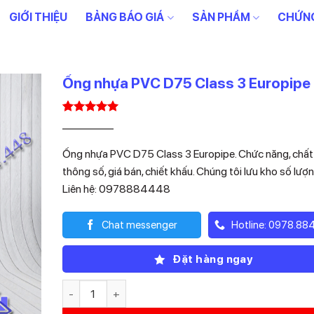
GIỚI THIỆU
BẢNG BÁO GIÁ
SẢN PHẨM
CHỨNG
Ống nhựa PVC D75 Class 3 Europipe
5.00
1
trên 5
Giá
Giá
75.680
52.976
₫
₫
dựa trên
gốc
hiện
đánh giá
Ống nhựa PVC D75 Class 3 Europipe. Chức năng, chất 
là:
tại
thông số, giá bán, chiết khấu. Chúng tôi lưu kho số lượn
75.680₫.
là:
Liên hệ: 0978884448
52.976₫.
Chat messenger
Hotline: 0978.88
Đặt hàng ngay
Ống nhựa PVC D75 Class 3 Europipe số lượng