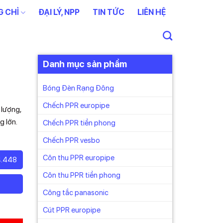
 CHỈ
ĐẠI LÝ, NPP
TIN TỨC
LIÊN HỆ
Danh mục sản phẩm
Bóng Đèn Rạng Đông
Chếch PPR europipe
lượng,
g lớn.
Chếch PPR tiền phong
Chếch PPR vesbo
Côn thu PPR europipe
4.448
Côn thu PPR tiền phong
Công tắc panasonic
Cút PPR europipe