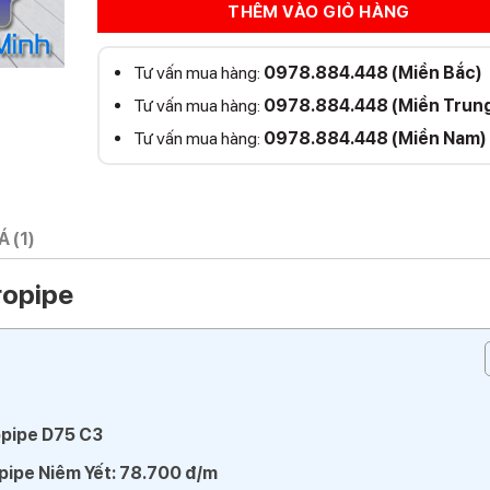
THÊM VÀO GIỎ HÀNG
Tư vấn mua hàng:
0978.884.448 (Miền Bắc)
Tư vấn mua hàng:
0978.884.448 (Miền Trun
Tư vấn mua hàng:
0978.884.448 (Miền Nam)
 (1)
ropipe
pipe D75 C3
pipe Niêm Yết: 78.700 đ/m