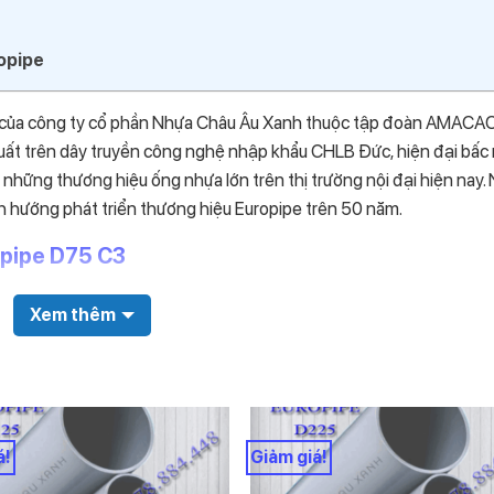
opipe
 của công ty cổ phần Nhựa Châu Âu Xanh thuộc tập đoàn AMACAO
uất trên dây truyền công nghệ nhập khẩu CHLB Đức, hiện đại bấc
hững thương hiệu ống nhựa lớn trên thị trường nội đại hiện nay. 
nh hướng phát triển thương hiệu Europipe trên 50 năm.
pipe D75 C3
Xem thêm
á!
Giảm giá!