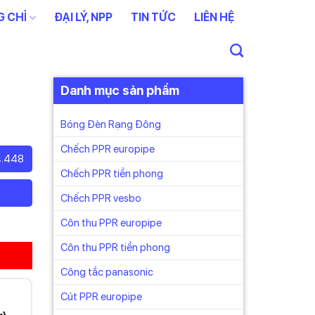
 CHỈ
ĐẠI LÝ, NPP
TIN TỨC
LIÊN HỆ
Danh mục sản phẩm
Bóng Đèn Rạng Đông
Chếch PPR europipe
4.448
Chếch PPR tiền phong
Chếch PPR vesbo
Côn thu PPR europipe
Côn thu PPR tiền phong
Công tắc panasonic
Cút PPR europipe