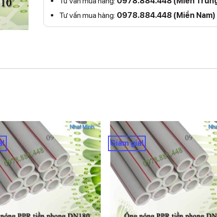
Tư vấn mua hàng:
0978.884.448 (Miền Trun
Tư vấn mua hàng:
0978.884.448 (Miền Nam)
á!
Giảm giá!