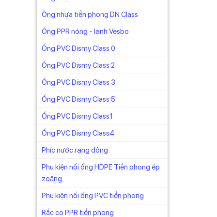
Ống nhựa tiền phong DN Class
Ống PPR nóng - lạnh Vesbo
Ống PVC Dismy Class 0
Ống PVC Dismy Class 2
Ống PVC Dismy Class 3
Ống PVC Dismy Class 5
Ống PVC Dismy Class1
Ống PVC Dismy Class4
Phíc nước rạng đông
Phụ kiện nối ống HDPE Tiền phong ép
zoăng
Phụ kiện nối ống PVC tiền phong
Rắc co PPR tiền phong