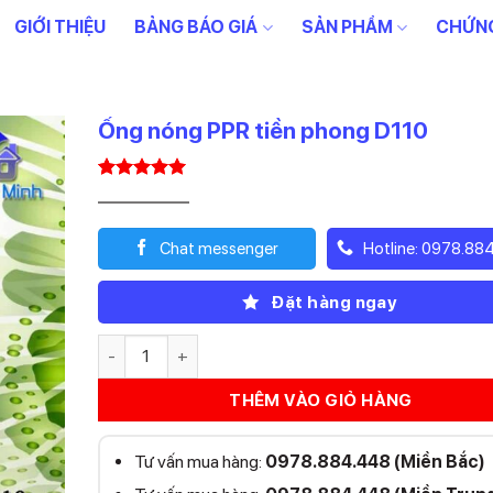
GIỚI THIỆU
BẢNG BÁO GIÁ
SẢN PHẨM
CHỨNG
Ống nóng PPR tiền phong D110
5.00
1
trên 5
Giá
Giá
862.100
344.840
₫
₫
dựa trên
gốc
hiện
đánh giá
là:
tại
Chat messenger
Hotline: 0978.88
862.100₫.
là:
344.840₫.
Đặt hàng ngay
Ống nóng PPR tiền phong D110 số lượng
THÊM VÀO GIỎ HÀNG
Tư vấn mua hàng:
0978.884.448 (Miền Bắc)