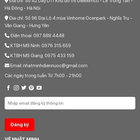
Địa chỉ: Số 42 Dãy D11 Khu đô thị Geleximco - Lê Trọng Tấn -
Hà Đông - Hà Nội
Địa chỉ: Số 96 Đại Lộ 4 mùa Vinhome Ocenpark - Nghĩa Trụ -
Văn Giang - Hưng Yên
Điện thoại: 097 888 4448
KTBH MS Ninh: 0976 315 659
KTBH MS Giang: 0975 433 159
Email: nhatminhdiennuoc@gmail.com
Các ngày trong tuần Từ 7h00 - 21h00
VỀ NHẬT MINH