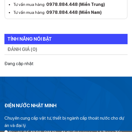
Tư vấn mua hàng:
0978.884.448 (Miền Trung)
Tư vấn mua hàng:
0978.884.448 (Miền Nam)
TÍNH NĂNG NỔI BẬT
ĐÁNH GIÁ (0)
Đang cập nhật
ĐIỆN NƯỚC NHẬT MINH
Chuyên cung cấp vật tư, thiết bị ngành cấp thoát nước cho dự
án và đại lý.