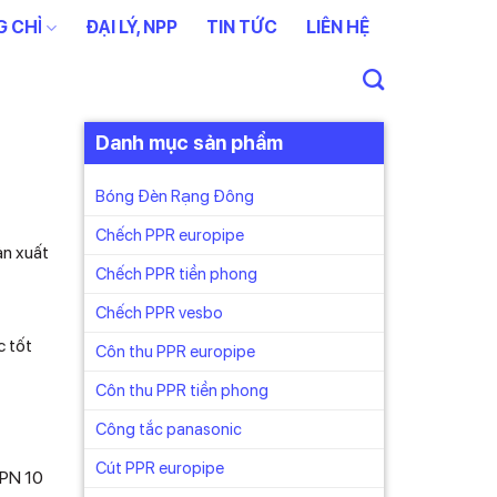
 CHỈ
ĐẠI LÝ, NPP
TIN TỨC
LIÊN HỆ
Danh mục sản phẩm
Bóng Đèn Rạng Đông
Chếch PPR europipe
ản xuất
Chếch PPR tiền phong
Chếch PPR vesbo
c tốt
Côn thu PPR europipe
Côn thu PPR tiền phong
Công tắc panasonic
Cút PPR europipe
 PN 10