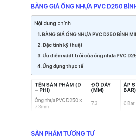
BẢNG GIÁ ỐNG NHỰA PVC D250 BÌN
Nội dung chính
BẢNG GIÁ ỐNG NHỰA PVC D250 BÌNH M
Đặc tính kỹ thuật
Ưu điểm vượt trội của ống nhựa PVC D2
Ứng dụng thực tế
TÊN SẢN PHẨM (D
ĐỘ DÀY
ÁP S
– PHI)
(MM)
BAR
Ống nhựa PVC D250 ×
7.3
6 Bar
7.3mm
Ống nhựa PVC D250 ×
11.9
10 Ba
11.9mm
SẢN PHẨM TƯƠNG TỰ