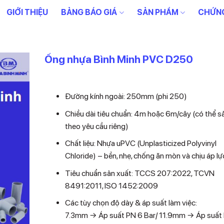
GIỚI THIỆU
BẢNG BÁO GIÁ
SẢN PHẨM
CHỨNG
Ống nhựa Bình Minh PVC D250
Liên hệ
Đường kính ngoài: 250mm (phi 250)
Chiều dài tiêu chuẩn: 4m hoặc 6m/cây (có thể s
theo yêu cầu riêng)
Chất liệu: Nhựa uPVC (Unplasticized Polyvinyl
Chloride) – bền, nhẹ, chống ăn mòn và chịu áp lự
Tiêu chuẩn sản xuất: TCCS 207:2022, TCVN
8491:2011, ISO 1452:2009
Các tùy chọn độ dày & áp suất làm việc:
7.3mm → Áp suất PN 6 Bar/ 11.9mm → Áp suất