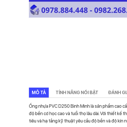
MÔ TẢ
TÍNH NĂNG NỔI BẬT
ĐÁNH GI
Ống nhựa PVC D250 Bình Minh là sản phẩm cao cấp 
độ bền cơ học cao và tuổi thọ lâu dài. Với thiết kế
tiêu và hạ tầng kỹ thuật yêu cầu độ bền và độ kín n