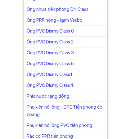
Ống nhựa tiền phong DN Class
Ống PPR nóng - lạnh Vesbo
Ống PVC Dismy Class 0
Ống PVC Dismy Class 2
Ống PVC Dismy Class 3
Ống PVC Dismy Class 5
ự động.
Ống PVC Dismy Class1
u cho
Ống PVC Dismy Class4
đảm bảo
Phíc nước rạng đông
Phụ kiện nối ống HDPE Tiền phong ép
zoăng
ứng
Phụ kiện nối ống PVC tiền phong
Rắc co PPR tiền phong