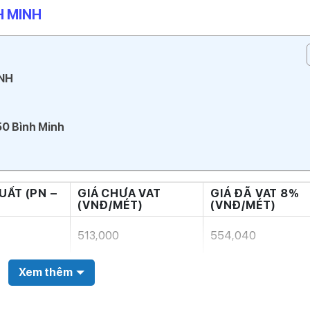
H MINH
INH
50 Bình Minh
UẤT (PN –
GIÁ CHƯA VAT
GIÁ ĐÃ VAT 8%
)
(VNĐ/MÉT)
(VNĐ/MÉT)
513,000
554,040
Xem thêm
r
812,000
876,960