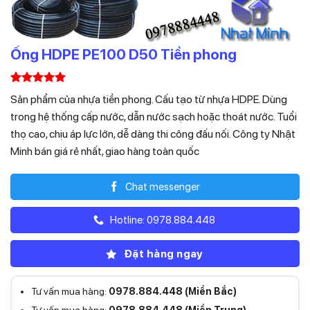
Ống HDPE PE100 D50 Tiền phong
5.00
1
trên 5
Sản phẩm của nhựa tiền phong. Cấu tạo từ nhựa HDPE. Dùng
dựa trên
đánh giá
trong hệ thống cấp nước, dẫn nước sạch hoặc thoát nước. Tuổi
thọ cao, chịu áp lực lớn, dễ dàng thi công đấu nối. Công ty Nhật
Minh bán giá rẻ nhất, giao hàng toàn quốc
Chat messenger
Hotline: 0978.884.448
Đặt hàng ngay
Tư vấn mua hàng:
0978.884.448 (Miền Bắc)