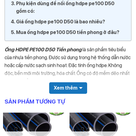
Phụ kiện dùng để nối ống hdpe pe100 D50
gồm có:
Giá ống hdpe pe100 D50 là bao nhiêu?
Mua ống hdpe pe100 D50 tiền phong ở đâu?
Ống HDPE PE100 D50 Tiền phong
là sản phẩm tiêu biểu
của nhựa tiền phong. Được sử dụng trong hệ thống dẫn nước
hoặc cấp nước sạch sinh hoạt. Đặc tính ống hdpe. Không
độc, bền mới môi trường, hóa chất. Ống có độ mềm dẻo nhất
định có thể thi công ở những địa hình phức tạp. Chịu được áp
Xem thêm
suất lớn. Tuổi thọ cao.
SẢN PHẨM TƯƠNG TỰ
Đặc điểm nhận dạng ống hdpe pe100 D50
Tiền phong
Ống màu đen.