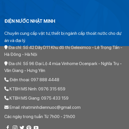
Côn thu hdpe siết zoăng
hoặc nối thẳng chuyển bậc ép
zoăng. Dùng để nối tăng hoặc nối giảm đường ống
ĐIỆN NƯỚC NHẬT MINH
Tê hdpe siết zoăng
hoặc ba chạc chuyển bậc ép zoăng.
Dùng để chia tới 2 đường ống khác
Chuyên cung cấp vật tư, thiết bị ngành cấp thoát nước cho dự
án và đại lý.
Tê thu hdpe siết zoăng
hoặc ba chạc chuyển bậc ép
Địa chỉ: Số 42 Dãy D11 Khu đô thị Geleximco - Lê Trọng Tấn -
zoăng. Dùng để chia tới 1 đường ống khác nhỏ hơn
Hà Đông - Hà Nội
Măng sông ren ngoài hdpe siết zoăng
hoặc khâu nối ren
Địa chỉ: Số 96 Đại Lộ 4 mùa Vinhome Ocenpark - Nghĩa Trụ -
ngoài ép zoăng. Dùng để kết nối ống với thiết bị có ren trong
Văn Giang - Hưng Yên
ví dụ như máy bơm
Điện thoại: 097 888 4448
Măng sông ren trong hdpe siết zoăng
hoặc khâu nối ren
KTBH MS Ninh: 0976 315 659
trong ép zoăng. Dùng để kết nối ống với thiết bị có ren ở
KTBH MS Giang: 0975 433 159
ngoài ví dụ như Phao cơ
Email: nhatminhdiennuoc@gmail.com
Đai khởi thủy hdpe. D
ùng để trực tiếp lấy ra 1 đường dẫn
Các ngày trong tuần Từ 7h00 - 21h00
nước vuông góc với đường nước đã cố định