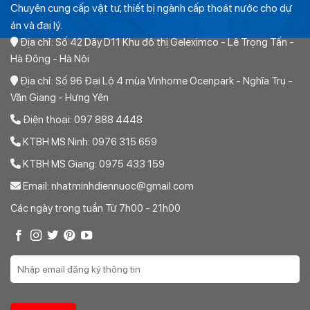
Chuyên cung cấp vật tư, thiết bị ngành cấp thoát nước cho dự
án và đại lý.
Địa chỉ: Số 42 Dãy D11 Khu đô thị Geleximco - Lê Trọng Tấn -
Hà Đông - Hà Nội
Địa chỉ: Số 96 Đại Lộ 4 mùa Vinhome Ocenpark - Nghĩa Trụ -
Văn Giang - Hưng Yên
Điện thoại: 097 888 4448
KTBH MS Ninh: 0976 315 659
KTBH MS Giang: 0975 433 159
Email: nhatminhdiennuoc@gmail.com
Các ngày trong tuần Từ 7h00 - 21h00