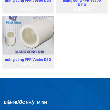
măng sông PPR Vesbo D63
măng sông PPR Vesbo
D110
68.500
₫
236.000
₫
măng sông PPR Vesbo D50
34.700
₫
ĐIỆN NƯỚC NHẬT MINH