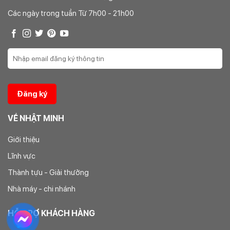
dưới đây.
Các ngày trong tuần Từ 7h00 - 21h00
Công ty CPĐTXD & PTTM Nhật Minh
Địa chỉ: Số 42 Dãy D11 Khu đô thị Geleximco – Lê Trọng Tấn
– Hà Đông – Hà Nội
Điện thoại: 0246.674.4433 – 0264.687.4789 –
0978.884.448
Email: nhatminhdiennuoc@gmail.com
VỀ NHẬT MINH
Giới thiệu
Lĩnh vực
Thành tựu - Giải thưởng
Nhà máy - chi nhánh
HỖ TRỢ KHÁCH HÀNG