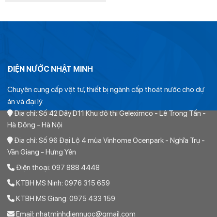
chính thức các sản phẩm nhựa Europipe và thường xuyên
là:
tại
24.000₫.
là:
thực hiện các dự án cấp thoát nước nên khả năng lưu hàng cỡ
8.640₫.
lớn là cao hơn đa số các đại lý, nhà phân phối khác.
ĐIỆN NƯỚC NHẬT MINH
Chuyên cung cấp vật tư, thiết bị ngành cấp thoát nước cho dự
án và đại lý.
Địa chỉ: Số 42 Dãy D11 Khu đô thị Geleximco - Lê Trọng Tấn -
Hà Đông - Hà Nội
Địa chỉ: Số 96 Đại Lộ 4 mùa Vinhome Ocenpark - Nghĩa Trụ -
Thông thường với những sản phẩm có đường kính từ 63 trở
Văn Giang - Hưng Yên
xuống đều sẵn. Các sản phẩm có đường kính từ 110 trở lên
Điện thoại: 097 888 4448
thường phải đặt hàng. Do đó mua các sản phẩm đường kính
KTBH MS Ninh: 0976 315 659
lớn ít nhiều sẽ ảnh hưởng đến giá cả.
KTBH MS Giang: 0975 433 159
Quý khách có nhu cầu mua Măng sông PPR Europipe D140
Xin vui lòng liên hệ với chúng tôi theo địa chỉ hoặc hotline
Email: nhatminhdiennuoc@gmail.com