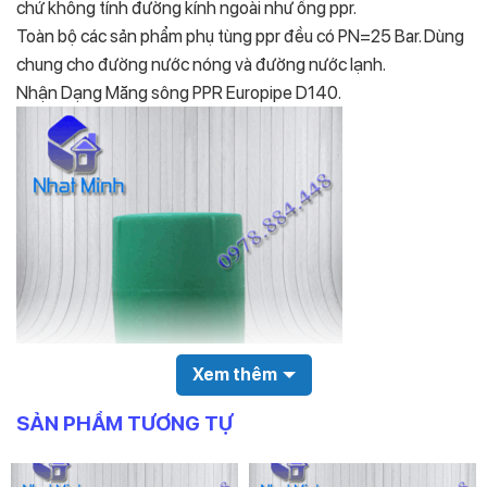
chứ không tính đường kính ngoài như ống ppr.
Toàn bộ các sản phẩm phụ tùng ppr đều có PN=25 Bar. Dùng
chung cho đường nước nóng và đường nước lạnh.
Nhận Dạng Măng sông PPR Europipe D140.
Xem thêm
SẢN PHẨM TƯƠNG TỰ
Hình trên là hình chính xác về nhận dạng Măng sông PPR
Europipe (nối thẳng). Nhựa màu Xanh, không bóng, đều màu.