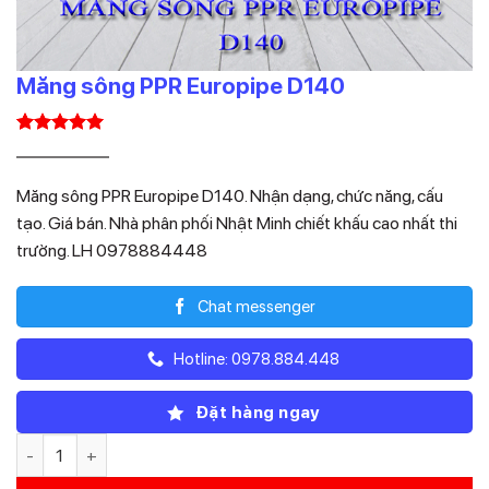
Măng sông PPR Europipe D140
5.00
1
trên 5
Giá
Giá
607.500
218.700
₫
₫
dựa trên
gốc
hiện
đánh giá
Măng sông PPR Europipe D140. Nhận dạng, chức năng, cấu
là:
tại
tạo. Giá bán. Nhà phân phối Nhật Minh chiết khấu cao nhất thi
607.500₫.
là:
trường. LH 0978884448
218.700₫.
Chat messenger
Hotline: 0978.884.448
Đặt hàng ngay
Măng sông PPR Europipe D140 số lượng