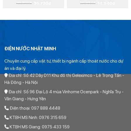
Giá
Giá
Giá
Giá
39.303
₫
35.730
₫
16.434
₫
14.940
₫
gốc
hiện
gốc
hiện
Số Sợi: 50
là:
tại
là:
tại
39.303₫.
là:
16.434₫.
là:
35.730₫.
14.940₫.
Đường Kính Sợi: 0,25 mm
Chất liệu vỏ: Nhựa PVC
Chất liệu lõi: 99,99% đồng
ĐIỆN NƯỚC NHẬT MINH
Ưu điểm và ứng dụng của dây điện Trần Phú
Chuyên cung cấp vật tư, thiết bị ngành cấp thoát nước cho dự
2×2.5mm
án và đại lý.
Địa chỉ: Số 42 Dãy D11 Khu đô thị Geleximco - Lê Trọng Tấn -
Ưu điểm
Hà Đông - Hà Nội
1. Đa dạng về chủng loại và quy cách
Địa chỉ: Số 96 Đại Lộ 4 mùa Vinhome Ocenpark - Nghĩa Trụ -
Dây điện Trần Phú
2×2.5mm được sản xuất với nhiều kích
Văn Giang - Hưng Yên
thước và mức điện áp khác nhau, đáp ứng linh hoạt cho cả hệ
Điện thoại: 097 888 4448
thống điện nổi, điện âm tường hay đường điện ngầm. Người
KTBH MS Ninh: 0976 315 659
dùng có thể dễ dàng lựa chọn loại dây phù hợp cho từng mục
KTBH MS Giang: 0975 433 159
đích thi công cụ thể.