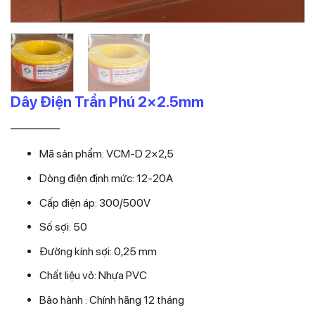
Dây Điện Trần Phú 2×2.5mm
Giá
Giá
25.740
23.400
₫
₫
gốc
hiện
Mã sản phẩm: VCM-D 2×2,5
là:
tại
25.740₫.
là:
Dòng điện định mức: 12-20A
23.400₫.
Cấp điện áp: 300/500V
Số sợi: 50
Đường kính sợi: 0,25 mm
Chất liệu vỏ: Nhựa PVC
Bảo hành : Chính hãng 12 tháng