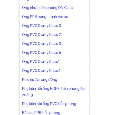
Ống nhựa tiền phong DN Class
Ống PPR nóng - lạnh Vesbo
Ống PVC Dismy Class 0
Ống PVC Dismy Class 2
55
Ống PVC Dismy Class 3
Ống PVC Dismy Class 5
Ống PVC Dismy Class1
Ống PVC Dismy Class4
áng,
Phíc nước rạng đông
t kiệm
Phụ kiện nối ống HDPE Tiền phong ép
zoăng
tiết
Phụ kiện nối ống PVC tiền phong
 thống
Rắc co PPR tiền phong