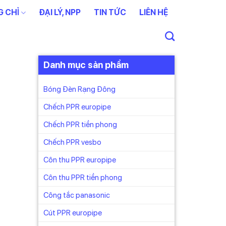
 CHỈ
ĐẠI LÝ, NPP
TIN TỨC
LIÊN HỆ
Danh mục sản phẩm
Bóng Đèn Rạng Đông
Chếch PPR europipe
Chếch PPR tiền phong
Chếch PPR vesbo
Côn thu PPR europipe
Côn thu PPR tiền phong
Công tắc panasonic
Cút PPR europipe