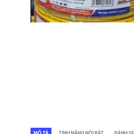
MÔ TẢ
TÍNH NĂNG NỔI BẬT
ĐÁNH GI