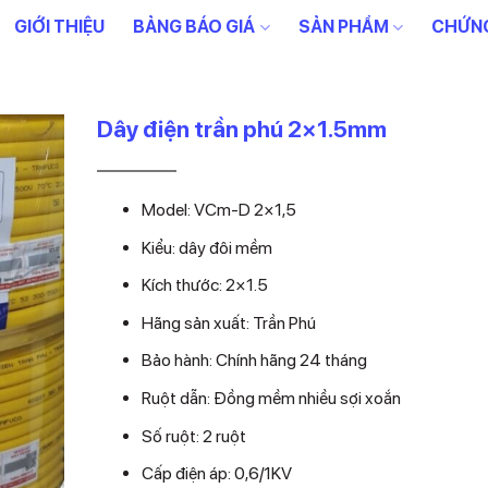
GIỚI THIỆU
BẢNG BÁO GIÁ
SẢN PHẨM
CHỨNG
Dây điện trần phú 2×1.5mm
Giá
Giá
16.434
14.940
₫
₫
gốc
hiện
Model:
VCm-D 2×1,5
là:
tại
16.434₫.
là:
Kiểu: dây đôi mềm
14.940₫.
Kích thước: 2×1.5
Hãng sản xuất: Trần Phú
Bảo hành: Chính hãng 24 tháng
Ruột dẫn: Đồng mềm nhiều sợi xoắn
Số ruột: 2 ruột
Cấp điện áp: 0,6/1KV