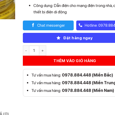
Công dụng: Dẫn điện cho mạng điện trong nhà, 
thiết bị điện di động
Chat messenger
Hotline: 0978.88
Đặt hàng ngay
Dây điện trần phú 2x1.5mm số lượng
THÊM VÀO GIỎ HÀNG
Tư vấn mua hàng:
0978.884.448 (Miền Bắc)
Tư vấn mua hàng:
0978.884.448 (Miền Trun
Tư vấn mua hàng:
0978.884.448 (Miền Nam)
Á (0)