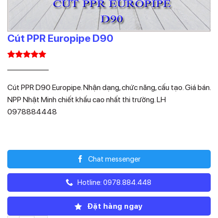
Cút PPR Europipe D90
5.00
1
trên 5
Giá
Giá
248.700
89.532
₫
₫
dựa trên
gốc
hiện
đánh giá
Cút PPR D90 Europipe. Nhận dạng, chức năng, cấu tạo. Giá bán.
là:
tại
NPP Nhật Minh chiết khấu cao nhất thi trường. LH
248.700₫.
là:
0978884448
89.532₫.
Chat messenger
Hotline: 0978.884.448
Đặt hàng ngay