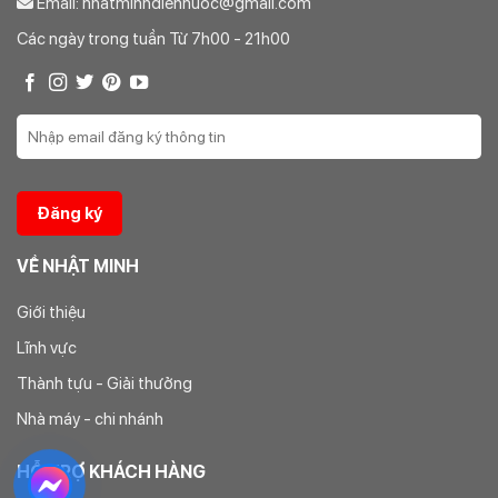
Email: nhatminhdiennuoc@gmail.com
Các ngày trong tuần Từ 7h00 - 21h00
VỀ NHẬT MINH
Giới thiệu
Lĩnh vực
Thành tựu - Giải thưởng
Thông thường với những sản phẩm có đường kính từ 63 trở
Nhà máy - chi nhánh
xuống đều sẵn. Các sản phẩm có đường kính từ 110 trở lên
thường phải đặt hàng. Do đó mua các sản phẩm đường kính
HỖ TRỢ KHÁCH HÀNG
lớn ít nhiều sẽ ảnh hưởng đến giá cả.