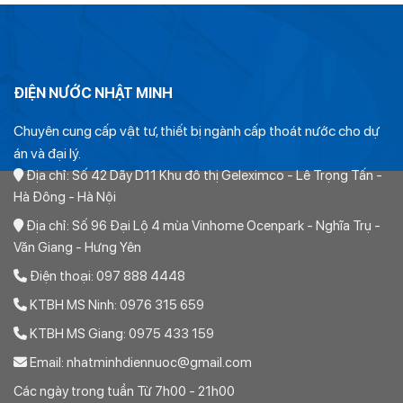
ĐIỆN NƯỚC NHẬT MINH
Chuyên cung cấp vật tư, thiết bị ngành cấp thoát nước cho dự
án và đại lý.
Địa chỉ: Số 42 Dãy D11 Khu đô thị Geleximco - Lê Trọng Tấn -
Hà Đông - Hà Nội
Địa chỉ: Số 96 Đại Lộ 4 mùa Vinhome Ocenpark - Nghĩa Trụ -
Văn Giang - Hưng Yên
Điện thoại: 097 888 4448
KTBH MS Ninh: 0976 315 659
KTBH MS Giang: 0975 433 159
Email: nhatminhdiennuoc@gmail.com
Các ngày trong tuần Từ 7h00 - 21h00