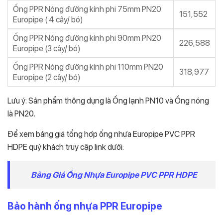
Ống PPR Nóng đường kính phi 75mm PN20
151,552
Europipe ( 4 cây/ bó)
Ống PPR Nóng đường kính phi 90mm PN20
226,588
Europipe (3 cây/ bó)
Ống PPR Nóng đường kính phi 110mm PN20
318,977
Europipe (2 cây/ bó)
Lưu ý: Sản phẩm thông dụng là Ống lạnh PN10 và Ống nóng
là PN20.
Để xem bảng giá tổng hợp ống nhựa Europipe PVC PPR
HDPE quý khách truy cập link dưới:
Bảng Giá Ống Nhựa Europipe PVC PPR HDPE
Bảo hành ống nhựa PPR Europipe