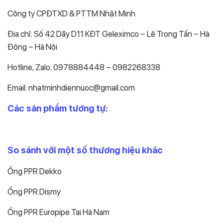
Công ty CPĐTXD & PTTM Nhật Minh
Địa chỉ: Số 42 Dãy D11 KĐT Geleximco – Lê Trọng Tấn – Hà
Đông – Hà Nội
Hotline, Zalo: 0978884448 – 0982268338
Email: nhatminhdiennuoc@gmail.com
Các sản phẩm tương tự:
So sánh với một số thương hiệu khác
Ống PPR Dekko
Ống PPR Dismy
Ống PPR Europipe Tai Hà Nam