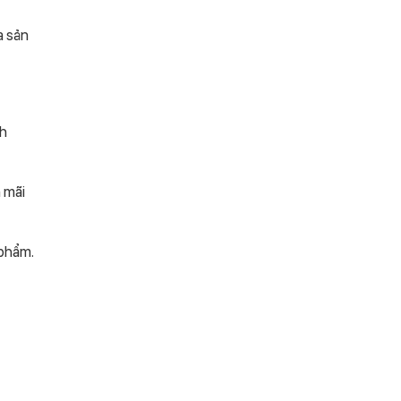
a sản
ch
n mãi
 phẩm.