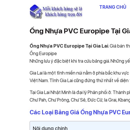
Chuyển
TRANG CHỦ
đến
nội
dung
Ống Nhựa PVC Europipe Tại Gi
Ống Nhựa PVC Europipe Tại Gia Lai
. Giá bán t
Ống Europipe
Những lưu ý đặc biệt khi tra cứu bảng giá. Những y
Gia Lai là một tỉnh miền núi nằm ở phía bắc khu vực
Việt Nam. Tỉnh Gia Lai cũng đứng thứ nhất về diện
Tại Gia Lai Nhật Minh là đại lý Phân phối ở: Thành 
Chư Pah, Chư Prông, Chư Sê, Đức Cử; Ia Grai, Kbang
Các Loại Bảng Giá Ống Nhựa PVC Euro
Nội dung chính