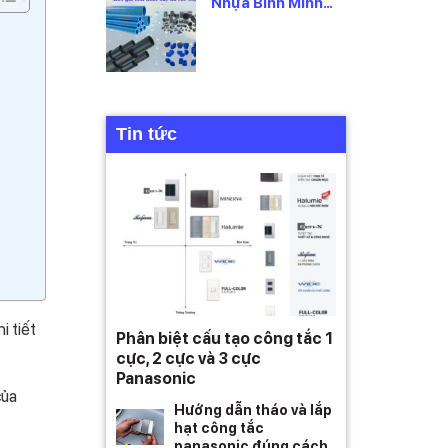
Nhựa Bình Minh
2026 Mới Nhất,
Theo Từng Loại
Tin tức
i tiết
Phân biệt cấu tạo công tắc 1
cực, 2 cực và 3 cực
Panasonic
của
Hướng dẫn tháo và lắp
hạt công tắc
panasonic đúng cách