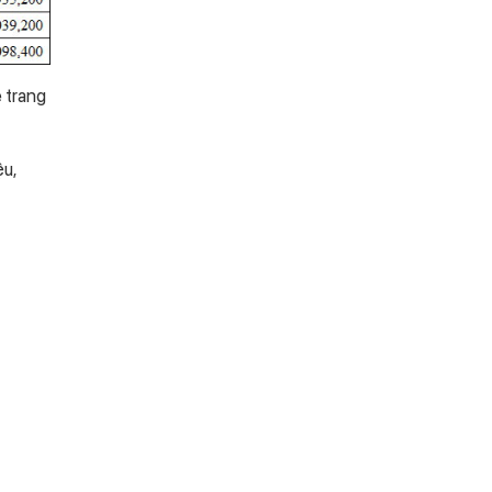
e trang
ệu,