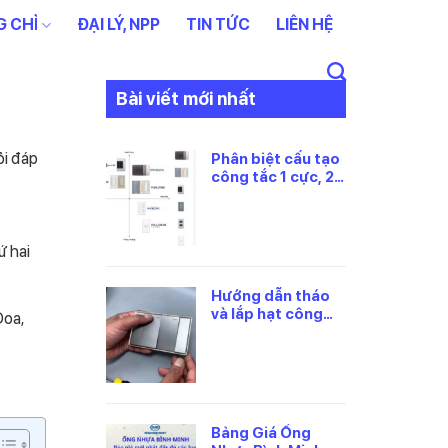
 CHỈ
ĐẠI LÝ, NPP
TIN TỨC
LIÊN HỆ
Bài viết mới nhất
ỏi đáp
Phân biệt cấu tạo
công tắc 1 cực, 2
cực và 3 cực
Panasonic
ứ hai
Hướng dẫn tháo
và lắp hạt công
Đoa,
tắc panasonic
đúng cách
Bảng Giá Ống