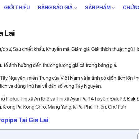
GIỚI THIỆU
BẢNG BÁO GIÁ
SẢN PHẨM
CHỨNG
a Lai
hực sự, Sau chiết khấu, Khuyến mãi Giảm giá. Giải thích thuật ngữ. H
ếu tố ảnh hưởng đến thương lượng giá cả trong bảng giá.
 Tây Nguyên, miền Trung của Việt Nam và là tỉnh có diện tích lớn th
 tích và đứng thứ hai về dân số vùng Tây Nguyên.
phố Pieiku; Thị xã An Khê và Thị xã Ayun Pa; 14 huyện: Đak Pơ, Đak 
, Krông Pa, Kông Chro, Mang Yang, la Pa, Phú Thiện, Chư Pưh
pipe Tại Gia Lai