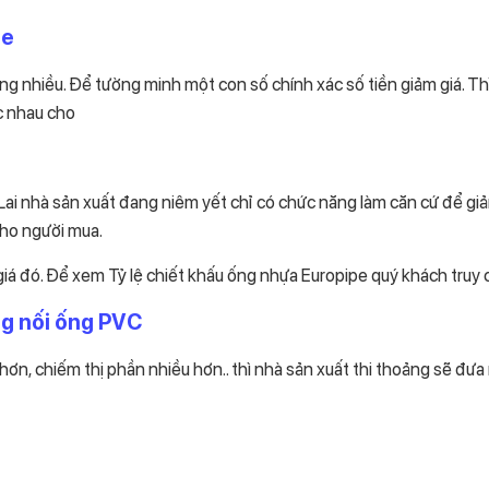
pe
ng nhiều. Để tường minh một con số chính xác số tiền giảm giá. Th
c nhau cho
ai nhà sản xuất đang niêm yết chỉ có chức năng làm căn cứ để giả
cho người mua.
á đó. Để xem Tỷ lệ chiết khấu ống nhựa Europipe quý khách truy c
ng nối ống PVC
hơn, chiếm thị phần nhiều hơn.. thì nhà sản xuất thi thoảng sẽ đưa 