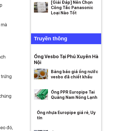
[Giải Đáp] Nên Chọn
ập
Công Tắc Panasonic
Loại Nào Tốt
h mà
Truyền thông
ách
Ống Vesbo Tại Phú Xuyên Hà
Nội
Bảng báo giá ống nước
 trứng
vesbo đã chiết khấu
Ống PPR Europipe Tai
 chúng
Quảng Nam Nóng Lạnh
Ống nhựa Europipe giá rẻ, Uy
tín
heo đó,