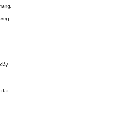
 hàng.
 nóng
 đây
 tải.