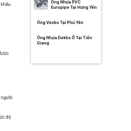
Ống Nhựa PVC
 khấu.
Europipe Tại Hưng Yên
Ống Vesbo Tại Phú Yên
Ống Nhựa Dekko Ở Tại Tiền
Giang
 được
y người
mức độ