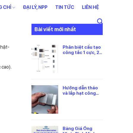
 CHỈ
ĐẠI LÝ, NPP
TIN TỨC
LIÊN HỆ
Bài viết mới nhất
hật-
Phân biệt cấu tạo
công tắc 1 cực, 2
cực và 3 cực
Panasonic
 cao).
Hướng dẫn tháo
và lắp hạt công
tắc panasonic
đúng cách
Bảng Giá Ống