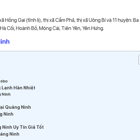
xã Hồng Gai (tỉnh lị), thị xã Cẩm Phả, thị xã Uông Bí và 11 huyện: Ba
 Hà Cối, Hoành Bồ, Móng Cái, Tiên Yên, Yên Hưng.
Ninh
esbo
 Lạnh Hàn Nhiệt
g Ninh
ại Quảng Ninh
g Ninh
Ninh Uy Tín Giá Tốt
uảng Ninh