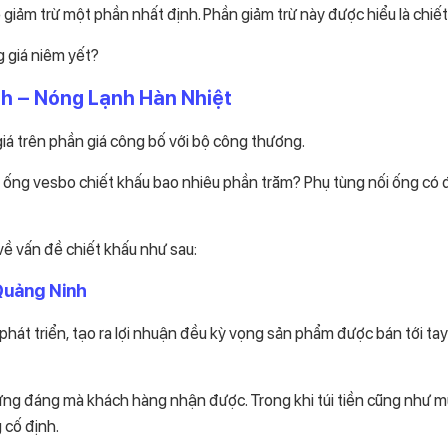
 giảm trừ một phần nhất định. Phần giảm trừ này được hiểu là chiết
g giá niêm yết?
h – Nóng Lạnh Hàn Nhiệt
giá trên phần giá công bố với bộ công thương.
à ống vesbo chiết khấu bao nhiêu phần trăm? Phụ tùng nối ống có
 về vấn đề chiết khấu như sau:
Quảng Ninh
hát triển, tạo ra lợi nhuận đều kỳ vọng sản phẩm được bán tới ta
ị xứng đáng mà khách hàng nhận được. Trong khi túi tiền cũng như 
 cố định.