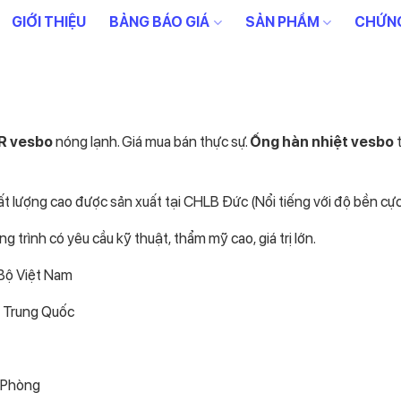
GIỚI THIỆU
BẢNG BÁO GIÁ
SẢN PHẨM
CHỨNG
R vesbo
nóng lạnh. Giá mua bán thực sự.
Ống hàn nhiệt vesbo
t
 lượng cao được sản xuất tại CHLB Đức (Nổi tiếng với độ bền cực
g trình có yêu cầu kỹ thuật, thẩm mỹ cao, giá trị lớn.
 Bộ Việt Nam
, Trung Quốc
i Phòng