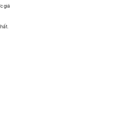
c giá
hất.