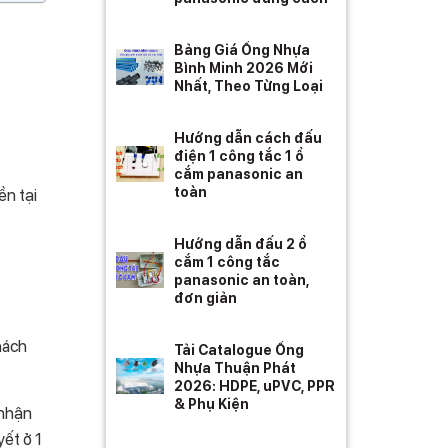
Bảng Giá Ống Nhựa
Bình Minh 2026 Mới
Nhất, Theo Từng Loại
Hướng dẫn cách đấu
điện 1 công tắc 1 ổ
cắm panasonic an
toàn
ền tại
Hướng dẫn đấu 2 ổ
cắm 1 công tắc
panasonic an toàn,
đơn giản
khách
Tải Catalogue Ống
Nhựa Thuận Phát
2026: HDPE, uPVC, PPR
& Phụ Kiện
 nhận
yết ở 1