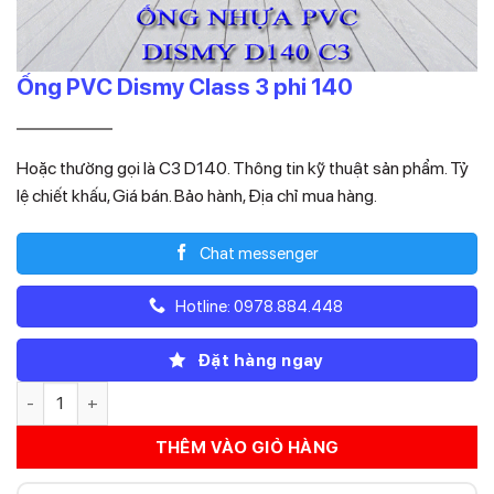
Ống PVC Dismy Class 3 phi 140
Giá
Giá
209.880
146.916
₫
₫
gốc
hiện
Hoặc thường gọi là C3 D140. Thông tin kỹ thuật sản phẩm. Tỷ
là:
tại
lệ chiết khấu, Giá bán. Bảo hành, Địa chỉ mua hàng.
209.880₫.
là:
146.916₫.
Chat messenger
Hotline: 0978.884.448
Đặt hàng ngay
Ống PVC Dismy Class 3 phi 140 số lượng
THÊM VÀO GIỎ HÀNG