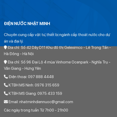
Ống PVC Dismy Class 3 phi 140
ĐIỆN NƯỚC NHẬT MINH
Giá bán Ống PVC Dismy Class 3 D140 hay C3
Chuyên cung cấp vật tư, thiết bị ngành cấp thoát nước cho dự
D140
án và đại lý.
Địa chỉ: Số 42 Dãy D11 Khu đô thị Geleximco - Lê Trọng Tấn -
Giá bán của sản phẩm được tính từ giá niêm yết của nhà máy.
Hà Đông - Hà Nội
Mỗi đại lý hoặc nhà phân phối sẽ có giá bán khác nhau tùy
Địa chỉ: Số 96 Đại Lộ 4 mùa Vinhome Ocenpark - Nghĩa Trụ -
thuộc vào tỷ lệ chiết khấu
Văn Giang - Hưng Yên
Xem bảng giá ống nhựa Dismy mới nhất nhà sản xuất phát
Điện thoại: 097 888 4448
hành
KTBH MS Ninh: 0976 315 659
Giá bán thực tế phụ thuộc vào tỷ lệ chiết khấu. Chiết khấu
KTBH MS Giang: 0975 433 159
càng cao thì giá mua bán thực tế càng giảm.
Email: nhatminhdiennuoc@gmail.com
Chiết khấu trên giá niêm yết có các mức từ 30% đến 35% tùy
Các ngày trong tuần Từ 7h00 - 21h00
thuộc vào khối lượng sản phẩm và thỏa thuận mua bán.