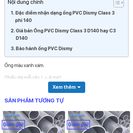
Nội dung chính
Đặc điểm nhận dạng ống PVC Dismy Class 3
phi 140
Giá bán Ống PVC Dismy Class 3 D140 hay C3
D140
Bảo hành ống PVC Dismy
Ống màu xanh xám.
Chiều dài mỗi cây: L = 4 mét
Xem thêm
Đường kính ngoài: D140mm
SẢN PHẨM TƯƠNG TỰ
Chiều dày: E = 5.4mm
Áp suất: PN = 10
Giảm giá!
Giảm giá!
Trên thân ống in các thông tin sau: Nhà sản xuất, Chủng loại