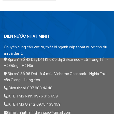
là:
tại
65.120₫.
là:
45.584₫.
ĐIỆN NƯỚC NHẬT MINH
Chuyên cung cấp vật tư, thiết bị ngành cấp thoát nước cho dự
án và đại lý.
Địa chỉ: Số 42 Dãy D11 Khu đô thị Geleximco - Lê Trọng Tấn -
Hà Đông - Hà Nội
Địa chỉ: Số 96 Đại Lộ 4 mùa Vinhome Ocenpark - Nghĩa Trụ -
Văn Giang - Hưng Yên
Điện thoại: 097 888 4448
Giá
Ống
Nhựa PVC
D42 Class 4
Europipe
KTBH MS Ninh: 0976 315 659
Niêm
Yết
:
37.700 đ/m
KTBH MS Giang: 0975 433 159
Giá niêm yết của sản phẩm ống nhựa PVC nội địa từ các
Email: nhatminhdiennuoc@gmail.com