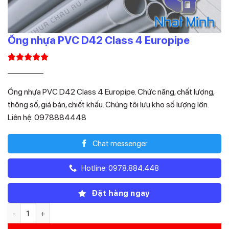
Ống nhựa PVC D42 Class 4 Europipe
5.00
1
trên 5
Giá
Giá
36.190
25.333
₫
₫
dựa trên
gốc
hiện
đánh giá
Ống nhựa PVC D42 Class 4 Europipe. Chức năng, chất lượng,
là:
tại
thông số, giá bán, chiết khấu. Chúng tôi lưu kho số lượng lớn.
36.190₫.
là:
Liên hệ: 0978884448
25.333₫.
Chat messenger
Hotline: 0978.884.448
Đặt hàng ngay
Ống nhựa PVC D42 Class 4 Europipe số lượng