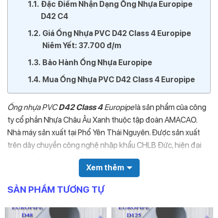
Đặc Điểm Nhận Dạng Ống Nhựa Europipe
D42 C4
Giá Ống Nhựa PVC D42 Class 4 Europipe
Niêm Yết: 37.700 đ/m
Bảo Hành Ống Nhựa Europipe
Mua Ống Nhựa PVC D42 Class 4 Europipe
Ống nhựa PVC
D42 Class 4
Europipe
là sản phẩm của công
ty cổ phần Nhựa Châu Âu Xanh thuộc tập đoàn AMACAO.
Nhà máy sản xuất tại Phổ Yên Thái Nguyên. Được sản xuất
trên dây chuyền công nghệ nhập khẩu CHLB Đức, hiện đại
bậc nhất hiện nay. Chất lượng tương đương không thua kém
Xem thêm
những thương hiệu ống nhựa lớn trên thị trường nội đại hiện
nay. Ngoài ra giá bán của sản phẩm cực hợp lý, phù hợp với
SẢN PHẨM TƯƠNG TỰ
định hướng phát triển thương hiệu Europipe trên 50 năm.
Đặc Điểm Nhận Dạng Ống Nhựa Europipe