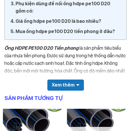
Phụ kiện dùng để nối ống hdpe pe100 D20
gồm có:
Giá ống hdpe pe100 D20 là bao nhiêu?
Mua ống hdpe pe100 D20 tiền phong ở đâu?
Ống HDPE PE100 D20 Tiền phong
là sản phẩm tiêu biểu
của nhựa tiền phong. Được sử dụng trong hệ thống dẫn nước
hoặc cấp nước sạch sinh hoạt. Đặc tính ống hdpe. Không
độc, bền mới môi trường, hóa chất. Ống có độ mềm dẻo nhất
định có thể thi công ở những địa hình phức tạp. Chịu được áp
Xem thêm
suất lớn. Tuổi thọ cao.
SẢN PHẨM TƯƠNG TỰ
Đặc điểm nhận dạng ống hdpe pe100 D20
Tiền phong
Ống màu đen.