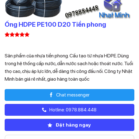
Ống HDPE PE100 D20 Tiền phong
5.00
1
trên 5
Liên hệ
dựa trên
đánh giá
Sản phẩm của nhựa tiền phong. Cấu tạo từ nhựa HDPE. Dùng
trong hệ thống cấp nước, dẫn nước sạch hoặc thoát nước. Tuổi
thọ cao, chịu áp lực lớn, dễ dàng thi công đấu nối. Công ty Nhật
Minh bán giá rẻ nhất, giao hàng toàn quốc
Chat messenger
Hotline: 0978.884.448
Đặt hàng ngay