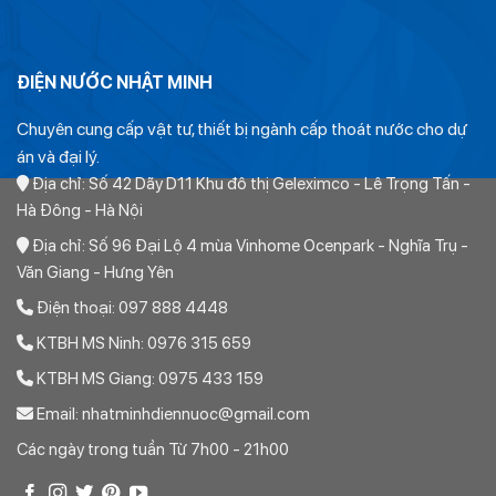
Côn thu hdpe siết zoăng
hoặc nối thẳng chuyển bậc ép
zoăng. Dùng để nối tăng hoặc nối giảm đường ống
ĐIỆN NƯỚC NHẬT MINH
Tê hdpe siết zoăng
hoặc ba chạc chuyển bậc ép zoăng.
Dùng để chia tới 2 đường ống khác
Chuyên cung cấp vật tư, thiết bị ngành cấp thoát nước cho dự
án và đại lý.
Tê thu hdpe siết zoăng
hoặc ba chạc chuyển bậc ép
Địa chỉ: Số 42 Dãy D11 Khu đô thị Geleximco - Lê Trọng Tấn -
zoăng. Dùng để chia tới 1 đường ống khác nhỏ hơn
Hà Đông - Hà Nội
Măng sông ren ngoài hdpe siết zoăng
hoặc khâu nối ren
Địa chỉ: Số 96 Đại Lộ 4 mùa Vinhome Ocenpark - Nghĩa Trụ -
ngoài ép zoăng. Dùng để kết nối ống với thiết bị có ren trong
Văn Giang - Hưng Yên
ví dụ như máy bơm
Điện thoại: 097 888 4448
Măng sông ren trong hdpe siết zoăng
hoặc khâu nối ren
KTBH MS Ninh: 0976 315 659
trong ép zoăng. Dùng để kết nối ống với thiết bị có ren ở
KTBH MS Giang: 0975 433 159
ngoài ví dụ như Phao cơ
Email: nhatminhdiennuoc@gmail.com
Đai khởi thủy hdpe. D
ùng để trực tiếp lấy ra 1 đường dẫn
Các ngày trong tuần Từ 7h00 - 21h00
nước vuông góc với đường nước đã cố định